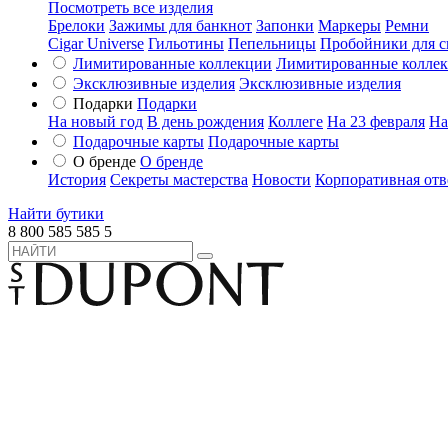
Посмотреть все изделия
Брелоки
Зажимы для банкнот
Запонки
Маркеры
Ремни
Cigar Universe
Гильотины
Пепельницы
Пробойники для с
Лимитированные коллекции
Лимитированные колле
Эксклюзивные изделия
Эксклюзивные изделия
Подарки
Подарки
На новый год
В день рождения
Коллеге
На 23 февраля
На
Подарочные карты
Подарочные карты
О бренде
О бренде
История
Секреты мастерства
Новости
Корпоративная отв
Найти бутики
8 800 585 585 5