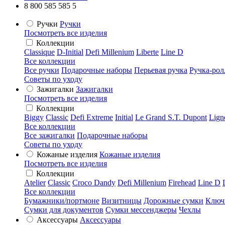
8 800 585 585 5
Ручки
Ручки
Посмотреть все изделия
Коллекции
Classique
D-Initial
Defi Millenium
Liberte
Line D
Все коллекции
Все ручки
Подарочные наборы
Перьевая ручка
Ручка-рол
Советы по уходу
Зажигалки
Зажигалки
Посмотреть все изделия
Коллекции
Biggy
Classic
Defi Extreme
Initial
Le Grand S.T. Dupont
Lign
Все коллекции
Все зажигалки
Подарочные наборы
Советы по уходу
Кожаные изделия
Кожаные изделия
Посмотреть все изделия
Коллекции
Atelier
Classic
Croco Dandy
Defi Millenium
Firehead
Line D
Все коллекции
Бумажники/портмоне
Визитницы
Дорожные сумки
Ключ
Сумки для документов
Сумки мессенджеры
Чехлы
Аксессуары
Аксессуары