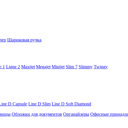
лер
Шариковая ручка
e 1
Ligne 2
Maxijet
Megajet
Minijet
Slim 7
Slimmy
Twiggy
Line D Capsule
Line D Slim
Line D Soft Diamond
ницы
Обложки для документов
Органайзеры
Офисные принадл