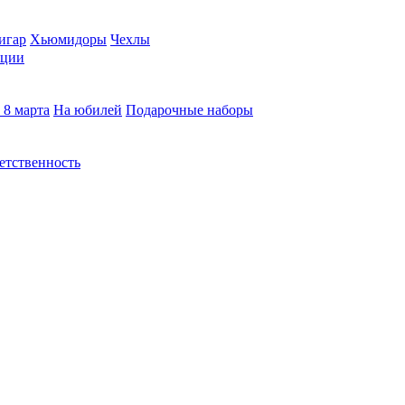
игар
Хьюмидоры
Чехлы
кции
 8 марта
На юбилей
Подарочные наборы
етственность