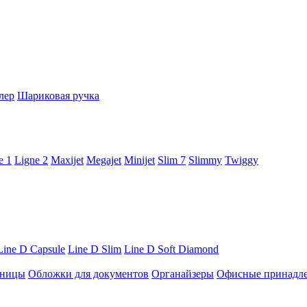
лер
Шариковая ручка
e 1
Ligne 2
Maxijet
Megajet
Minijet
Slim 7
Slimmy
Twiggy
Line D Capsule
Line D Slim
Line D Soft Diamond
ницы
Обложки для документов
Органайзеры
Офисные принадл