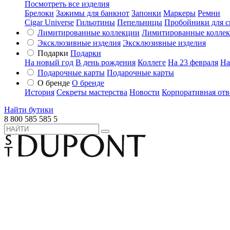
Посмотреть все изделия
Брелоки
Зажимы для банкнот
Запонки
Маркеры
Ремни
Cigar Universe
Гильотины
Пепельницы
Пробойники для с
Лимитированные коллекции
Лимитированные колле
Эксклюзивные изделия
Эксклюзивные изделия
Подарки
Подарки
На новый год
В день рождения
Коллеге
На 23 февраля
На
Подарочные карты
Подарочные карты
О бренде
О бренде
История
Секреты мастерства
Новости
Корпоративная отв
Найти бутики
8 800 585 585 5