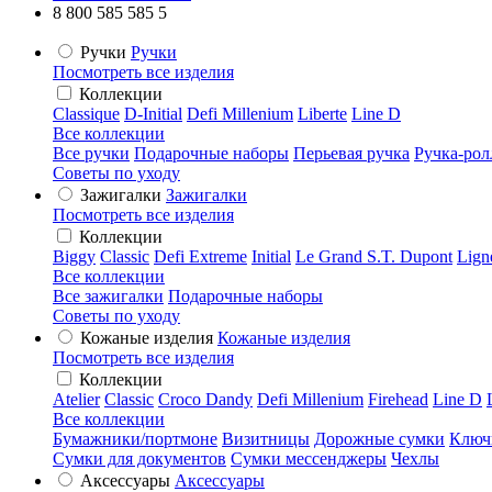
8 800 585 585 5
Ручки
Ручки
Посмотреть все изделия
Коллекции
Classique
D-Initial
Defi Millenium
Liberte
Line D
Все коллекции
Все ручки
Подарочные наборы
Перьевая ручка
Ручка-рол
Советы по уходу
Зажигалки
Зажигалки
Посмотреть все изделия
Коллекции
Biggy
Classic
Defi Extreme
Initial
Le Grand S.T. Dupont
Lign
Все коллекции
Все зажигалки
Подарочные наборы
Советы по уходу
Кожаные изделия
Кожаные изделия
Посмотреть все изделия
Коллекции
Atelier
Classic
Croco Dandy
Defi Millenium
Firehead
Line D
Все коллекции
Бумажники/портмоне
Визитницы
Дорожные сумки
Ключ
Сумки для документов
Сумки мессенджеры
Чехлы
Аксессуары
Аксессуары