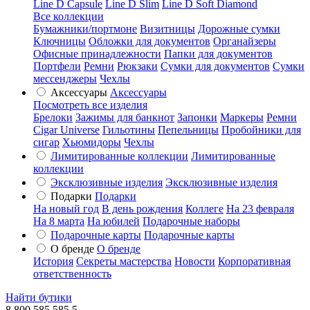
Line D Capsule
Line D Slim
Line D Soft Diamond
Все коллекции
Бумажники/портмоне
Визитницы
Дорожные сумки
Ключницы
Обложки для документов
Органайзеры
Офисные принадлежности
Папки для документов
Портфели
Ремни
Рюкзаки
Сумки для документов
Сумки
мессенджеры
Чехлы
Аксессуары
Аксессуары
Посмотреть все изделия
Брелоки
Зажимы для банкнот
Запонки
Маркеры
Ремни
Cigar Universe
Гильотины
Пепельницы
Пробойники для
сигар
Хьюмидоры
Чехлы
Лимитированные коллекции
Лимитированные
коллекции
Эксклюзивные изделия
Эксклюзивные изделия
Подарки
Подарки
На новый год
В день рождения
Коллеге
На 23 февраля
На 8 марта
На юбилей
Подарочные наборы
Подарочные карты
Подарочные карты
О бренде
О бренде
История
Секреты мастерства
Новости
Корпоративная
ответственность
Найти бутики
8 800 585 585 5