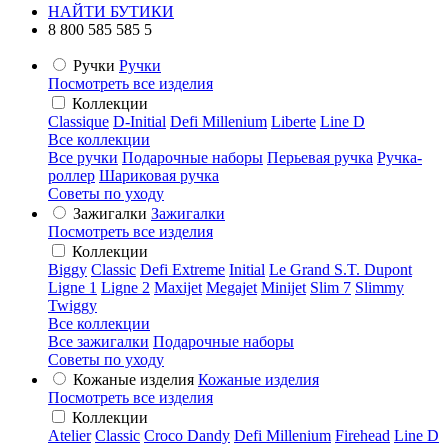
НАЙТИ БУТИКИ
8 800 585 585 5
Ручки
Ручки
Посмотреть все изделия
Коллекции
Classique
D-Initial
Defi Millenium
Liberte
Line D
Все коллекции
Все ручки
Подарочные наборы
Перьевая ручка
Ручка-
роллер
Шариковая ручка
Советы по уходу
Зажигалки
Зажигалки
Посмотреть все изделия
Коллекции
Biggy
Classic
Defi Extreme
Initial
Le Grand S.T. Dupont
Ligne 1
Ligne 2
Maxijet
Megajet
Minijet
Slim 7
Slimmy
Twiggy
Все коллекции
Все зажигалки
Подарочные наборы
Советы по уходу
Кожаные изделия
Кожаные изделия
Посмотреть все изделия
Коллекции
Atelier
Classic
Croco Dandy
Defi Millenium
Firehead
Line D