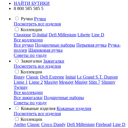
НАЙТИ БУТИКИ
8 800 585 585 5
Ручки
Ручки
Посмотреть все изделия
Коллекции
Classique
D-Initial
Defi Millenium
Liberte
Line D
Все коллекции
Все ручки
Подарочные наборы
Перьевая ручка
Ручка-
роллер
Шариковая ручка
Советы по уходу
Зажигалки
Зажигалки
Посмотреть все изделия
Коллекции
Biggy
Classic
Defi Extreme
Initial
Le Grand S.T. Dupont
Ligne 1
Ligne 2
Maxijet
Megajet
Minijet
Slim 7
Slimmy
Twiggy
Все коллекции
Все зажигалки
Подарочные наборы
Советы по уходу
Кожаные изделия
Кожаные изделия
Посмотреть все изделия
Коллекции
Atelier
Classic
Croco Dandy
Defi Millenium
Firehead
Line D