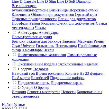
Line D Capsule
Line D Slim
Line D Soft Diamond
Все коллекции
Бумажники/портмоне
Визитницы
Дорожные сумки
Ключницы
Обложки для документов
Органайзеры
Офисные принадлежности
Папки для документов
Портфели
Ремни
Рюкзаки
Сумки для документов
Сумки
мессенджеры
Чехлы
Аксессуары
Аксессуары
Посмотреть все изделия
Брелоки
Зажимы для банкнот
Запонки
Маркеры
Ремни
Cigar Universe
Гильотины
Пепельницы
Пробойники для
сигар
Хьюмидоры
Чехлы
Лимитированные коллекции
Лимитированные
коллекции
Эксклюзивные изделия
Эксклюзивные изделия
Подарки
Подарки
На новый год
В день рождения
Коллеге
На 23 февраля
На 8 марта
На юбилей
Подарочные наборы
Подарочные карты
Подарочные карты
О бренде
О бренде
История
Секреты мастерства
Новости
Корпоративная
ответственность
Найти бутики
8 800 585 585 5