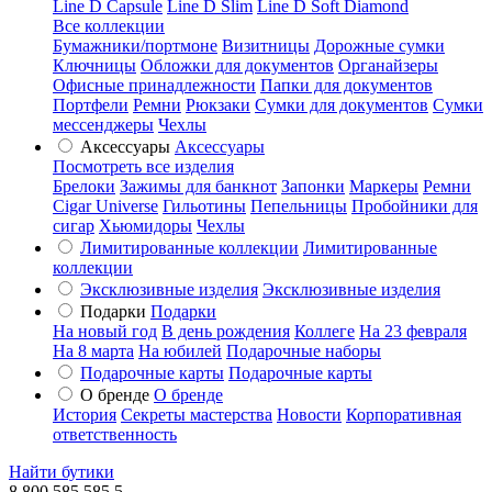
Line D Capsule
Line D Slim
Line D Soft Diamond
Все коллекции
Бумажники/портмоне
Визитницы
Дорожные сумки
Ключницы
Обложки для документов
Органайзеры
Офисные принадлежности
Папки для документов
Портфели
Ремни
Рюкзаки
Сумки для документов
Сумки
мессенджеры
Чехлы
Аксессуары
Аксессуары
Посмотреть все изделия
Брелоки
Зажимы для банкнот
Запонки
Маркеры
Ремни
Cigar Universe
Гильотины
Пепельницы
Пробойники для
сигар
Хьюмидоры
Чехлы
Лимитированные коллекции
Лимитированные
коллекции
Эксклюзивные изделия
Эксклюзивные изделия
Подарки
Подарки
На новый год
В день рождения
Коллеге
На 23 февраля
На 8 марта
На юбилей
Подарочные наборы
Подарочные карты
Подарочные карты
О бренде
О бренде
История
Секреты мастерства
Новости
Корпоративная
ответственность
Найти бутики
8 800 585 585 5