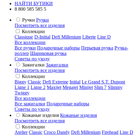
НАЙТИ БУТИКИ
8 800 585 585 5
Ручки
Ручки
Посмотреть все изделия
Коллекции
Classique
D-Initial
Defi Millenium
Liberte
Line D
Все коллекции
Все ручки
Подарочные наборы
Перьевая ручка
Ручка-
роллер
Шариковая ручка
Советы по уходу
Зажигалки
Зажигалки
Посмотреть все изделия
Коллекции
Biggy
Classic
Defi Extreme
Initial
Le Grand S.T. Dupont
Ligne 1
Ligne 2
Maxijet
Megajet
Minijet
Slim 7
Slimmy
Twiggy
Все коллекции
Все зажигалки
Подарочные наборы
Советы по уходу
Кожаные изделия
Кожаные изделия
Посмотреть все изделия
Коллекции
Atelier
Classic
Croco Dandy
Defi Millenium
Firehead
Line D