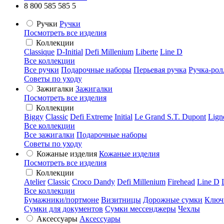
8 800 585 585 5
Ручки
Ручки
Посмотреть все изделия
Коллекции
Classique
D-Initial
Defi Millenium
Liberte
Line D
Все коллекции
Все ручки
Подарочные наборы
Перьевая ручка
Ручка-рол
Советы по уходу
Зажигалки
Зажигалки
Посмотреть все изделия
Коллекции
Biggy
Classic
Defi Extreme
Initial
Le Grand S.T. Dupont
Lign
Все коллекции
Все зажигалки
Подарочные наборы
Советы по уходу
Кожаные изделия
Кожаные изделия
Посмотреть все изделия
Коллекции
Atelier
Classic
Croco Dandy
Defi Millenium
Firehead
Line D
Все коллекции
Бумажники/портмоне
Визитницы
Дорожные сумки
Ключ
Сумки для документов
Сумки мессенджеры
Чехлы
Аксессуары
Аксессуары