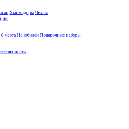
игар
Хьюмидоры
Чехлы
кции
 8 марта
На юбилей
Подарочные наборы
етственность