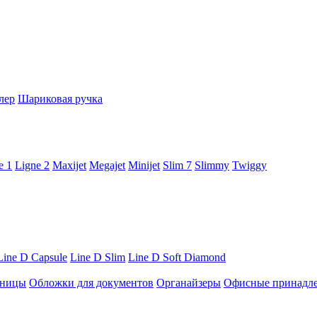
лер
Шариковая ручка
e 1
Ligne 2
Maxijet
Megajet
Minijet
Slim 7
Slimmy
Twiggy
Line D Capsule
Line D Slim
Line D Soft Diamond
ницы
Обложки для документов
Органайзеры
Офисные принадл