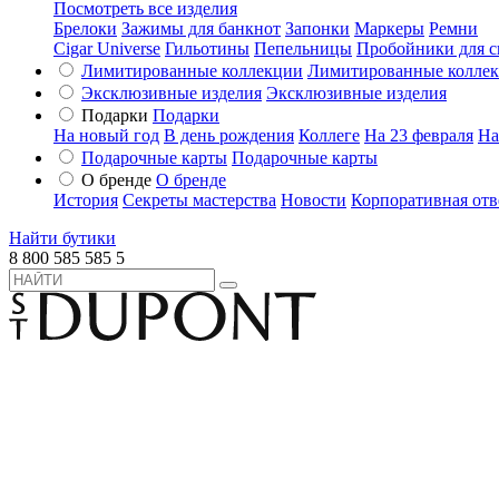
Посмотреть все изделия
Брелоки
Зажимы для банкнот
Запонки
Маркеры
Ремни
Cigar Universe
Гильотины
Пепельницы
Пробойники для с
Лимитированные коллекции
Лимитированные колле
Эксклюзивные изделия
Эксклюзивные изделия
Подарки
Подарки
На новый год
В день рождения
Коллеге
На 23 февраля
На
Подарочные карты
Подарочные карты
О бренде
О бренде
История
Секреты мастерства
Новости
Корпоративная отв
Найти бутики
8 800 585 585 5