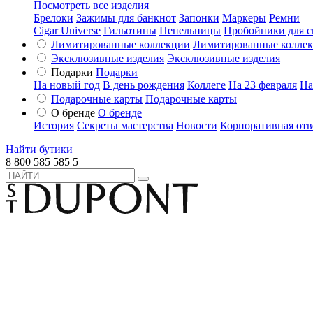
Посмотреть все изделия
Брелоки
Зажимы для банкнот
Запонки
Маркеры
Ремни
Cigar Universe
Гильотины
Пепельницы
Пробойники для с
Лимитированные коллекции
Лимитированные колле
Эксклюзивные изделия
Эксклюзивные изделия
Подарки
Подарки
На новый год
В день рождения
Коллеге
На 23 февраля
На
Подарочные карты
Подарочные карты
О бренде
О бренде
История
Секреты мастерства
Новости
Корпоративная отв
Найти бутики
8 800 585 585 5