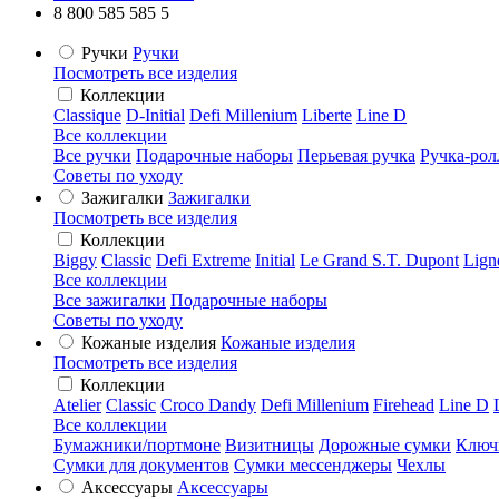
8 800 585 585 5
Ручки
Ручки
Посмотреть все изделия
Коллекции
Classique
D-Initial
Defi Millenium
Liberte
Line D
Все коллекции
Все ручки
Подарочные наборы
Перьевая ручка
Ручка-рол
Советы по уходу
Зажигалки
Зажигалки
Посмотреть все изделия
Коллекции
Biggy
Classic
Defi Extreme
Initial
Le Grand S.T. Dupont
Lign
Все коллекции
Все зажигалки
Подарочные наборы
Советы по уходу
Кожаные изделия
Кожаные изделия
Посмотреть все изделия
Коллекции
Atelier
Classic
Croco Dandy
Defi Millenium
Firehead
Line D
Все коллекции
Бумажники/портмоне
Визитницы
Дорожные сумки
Ключ
Сумки для документов
Сумки мессенджеры
Чехлы
Аксессуары
Аксессуары