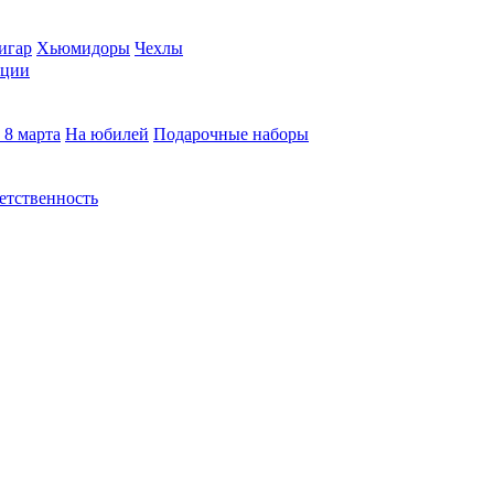
игар
Хьюмидоры
Чехлы
кции
 8 марта
На юбилей
Подарочные наборы
етственность