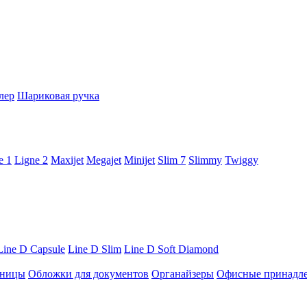
лер
Шариковая ручка
e 1
Ligne 2
Maxijet
Megajet
Minijet
Slim 7
Slimmy
Twiggy
Line D Capsule
Line D Slim
Line D Soft Diamond
ницы
Обложки для документов
Органайзеры
Офисные принадл