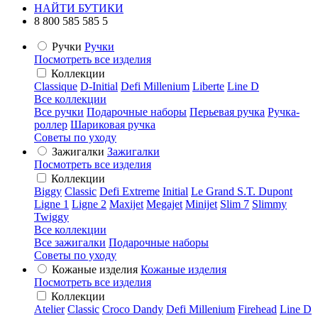
НАЙТИ БУТИКИ
8 800 585 585 5
Ручки
Ручки
Посмотреть все изделия
Коллекции
Classique
D-Initial
Defi Millenium
Liberte
Line D
Все коллекции
Все ручки
Подарочные наборы
Перьевая ручка
Ручка-
роллер
Шариковая ручка
Советы по уходу
Зажигалки
Зажигалки
Посмотреть все изделия
Коллекции
Biggy
Classic
Defi Extreme
Initial
Le Grand S.T. Dupont
Ligne 1
Ligne 2
Maxijet
Megajet
Minijet
Slim 7
Slimmy
Twiggy
Все коллекции
Все зажигалки
Подарочные наборы
Советы по уходу
Кожаные изделия
Кожаные изделия
Посмотреть все изделия
Коллекции
Atelier
Classic
Croco Dandy
Defi Millenium
Firehead
Line D