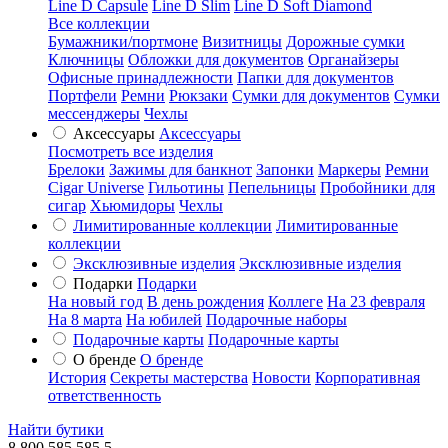
Line D Capsule
Line D Slim
Line D Soft Diamond
Все коллекции
Бумажники/портмоне
Визитницы
Дорожные сумки
Ключницы
Обложки для документов
Органайзеры
Офисные принадлежности
Папки для документов
Портфели
Ремни
Рюкзаки
Сумки для документов
Сумки
мессенджеры
Чехлы
Аксессуары
Аксессуары
Посмотреть все изделия
Брелоки
Зажимы для банкнот
Запонки
Маркеры
Ремни
Cigar Universe
Гильотины
Пепельницы
Пробойники для
сигар
Хьюмидоры
Чехлы
Лимитированные коллекции
Лимитированные
коллекции
Эксклюзивные изделия
Эксклюзивные изделия
Подарки
Подарки
На новый год
В день рождения
Коллеге
На 23 февраля
На 8 марта
На юбилей
Подарочные наборы
Подарочные карты
Подарочные карты
О бренде
О бренде
История
Секреты мастерства
Новости
Корпоративная
ответственность
Найти бутики
8 800 585 585 5