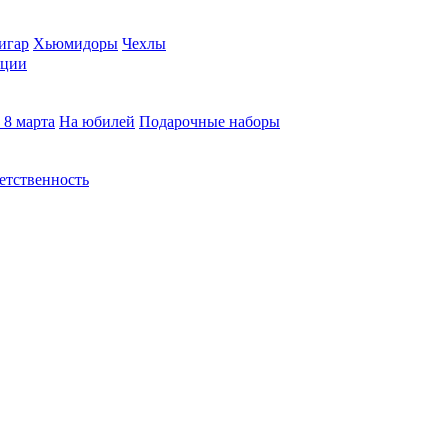
игар
Хьюмидоры
Чехлы
кции
 8 марта
На юбилей
Подарочные наборы
етственность