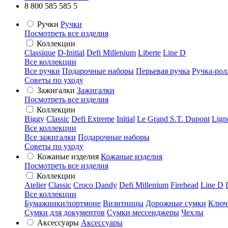
8 800 585 585 5
Ручки
Ручки
Посмотреть все изделия
Коллекции
Classique
D-Initial
Defi Millenium
Liberte
Line D
Все коллекции
Все ручки
Подарочные наборы
Перьевая ручка
Ручка-рол
Советы по уходу
Зажигалки
Зажигалки
Посмотреть все изделия
Коллекции
Biggy
Classic
Defi Extreme
Initial
Le Grand S.T. Dupont
Lign
Все коллекции
Все зажигалки
Подарочные наборы
Советы по уходу
Кожаные изделия
Кожаные изделия
Посмотреть все изделия
Коллекции
Atelier
Classic
Croco Dandy
Defi Millenium
Firehead
Line D
Все коллекции
Бумажники/портмоне
Визитницы
Дорожные сумки
Ключ
Сумки для документов
Сумки мессенджеры
Чехлы
Аксессуары
Аксессуары