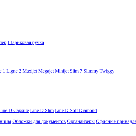
лер
Шариковая ручка
e 1
Ligne 2
Maxijet
Megajet
Minijet
Slim 7
Slimmy
Twiggy
Line D Capsule
Line D Slim
Line D Soft Diamond
ницы
Обложки для документов
Органайзеры
Офисные принадл