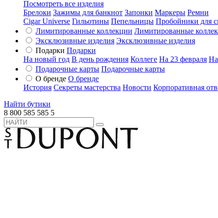
Посмотреть все изделия
Брелоки
Зажимы для банкнот
Запонки
Маркеры
Ремни
Cigar Universe
Гильотины
Пепельницы
Пробойники для с
Лимитированные коллекции
Лимитированные колле
Эксклюзивные изделия
Эксклюзивные изделия
Подарки
Подарки
На новый год
В день рождения
Коллеге
На 23 февраля
На
Подарочные карты
Подарочные карты
О бренде
О бренде
История
Секреты мастерства
Новости
Корпоративная отв
Найти бутики
8 800 585 585 5