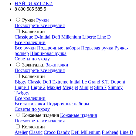
НАЙТИ БУТИКИ
8 800 585 585 5
Ручки
Ручки
Посмотреть все изделия
Коллекции
Classique
D-Initial
Defi Millenium
Liberte
Line D
Все коллекции
Все ручки
Подарочные наборы
Перьевая ручка
Ручка-
роллер
Шариковая ручка
Советы по уходу
Зажигалки
Зажигалки
Посмотреть все изделия
Коллекции
Biggy
Classic
Defi Extreme
Initial
Le Grand S.T. Dupont
Ligne 1
Ligne 2
Maxijet
Megajet
Minijet
Slim 7
Slimmy
Twiggy
Все коллекции
Все зажигалки
Подарочные наборы
Советы по уходу
Кожаные изделия
Кожаные изделия
Посмотреть все изделия
Коллекции
Atelier
Classic
Croco Dandy
Defi Millenium
Firehead
Line D