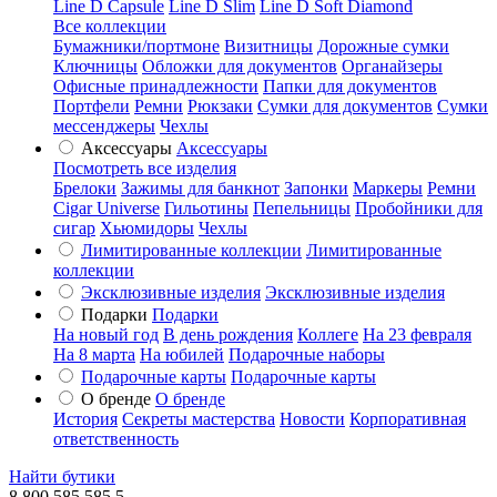
Line D Capsule
Line D Slim
Line D Soft Diamond
Все коллекции
Бумажники/портмоне
Визитницы
Дорожные сумки
Ключницы
Обложки для документов
Органайзеры
Офисные принадлежности
Папки для документов
Портфели
Ремни
Рюкзаки
Сумки для документов
Сумки
мессенджеры
Чехлы
Аксессуары
Аксессуары
Посмотреть все изделия
Брелоки
Зажимы для банкнот
Запонки
Маркеры
Ремни
Cigar Universe
Гильотины
Пепельницы
Пробойники для
сигар
Хьюмидоры
Чехлы
Лимитированные коллекции
Лимитированные
коллекции
Эксклюзивные изделия
Эксклюзивные изделия
Подарки
Подарки
На новый год
В день рождения
Коллеге
На 23 февраля
На 8 марта
На юбилей
Подарочные наборы
Подарочные карты
Подарочные карты
О бренде
О бренде
История
Секреты мастерства
Новости
Корпоративная
ответственность
Найти бутики
8 800 585 585 5