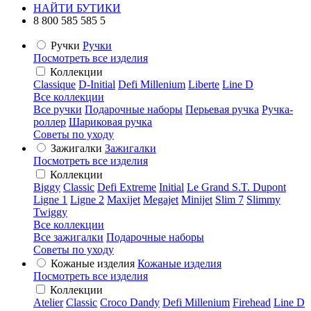
НАЙТИ БУТИКИ
8 800 585 585 5
Ручки
Ручки
Посмотреть все изделия
Коллекции
Classique
D-Initial
Defi Millenium
Liberte
Line D
Все коллекции
Все ручки
Подарочные наборы
Перьевая ручка
Ручка-
роллер
Шариковая ручка
Советы по уходу
Зажигалки
Зажигалки
Посмотреть все изделия
Коллекции
Biggy
Classic
Defi Extreme
Initial
Le Grand S.T. Dupont
Ligne 1
Ligne 2
Maxijet
Megajet
Minijet
Slim 7
Slimmy
Twiggy
Все коллекции
Все зажигалки
Подарочные наборы
Советы по уходу
Кожаные изделия
Кожаные изделия
Посмотреть все изделия
Коллекции
Atelier
Classic
Croco Dandy
Defi Millenium
Firehead
Line D