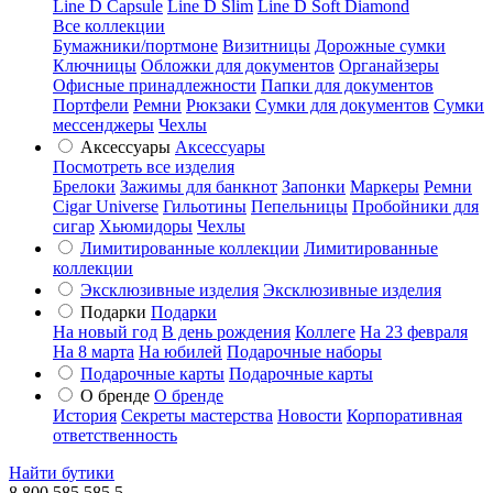
Line D Capsule
Line D Slim
Line D Soft Diamond
Все коллекции
Бумажники/портмоне
Визитницы
Дорожные сумки
Ключницы
Обложки для документов
Органайзеры
Офисные принадлежности
Папки для документов
Портфели
Ремни
Рюкзаки
Сумки для документов
Сумки
мессенджеры
Чехлы
Аксессуары
Аксессуары
Посмотреть все изделия
Брелоки
Зажимы для банкнот
Запонки
Маркеры
Ремни
Cigar Universe
Гильотины
Пепельницы
Пробойники для
сигар
Хьюмидоры
Чехлы
Лимитированные коллекции
Лимитированные
коллекции
Эксклюзивные изделия
Эксклюзивные изделия
Подарки
Подарки
На новый год
В день рождения
Коллеге
На 23 февраля
На 8 марта
На юбилей
Подарочные наборы
Подарочные карты
Подарочные карты
О бренде
О бренде
История
Секреты мастерства
Новости
Корпоративная
ответственность
Найти бутики
8 800 585 585 5