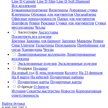
Line D Capsule
Line D Slim
Line D Soft Diamond
Все коллекции
Бумажники/портмоне
Визитницы
Дорожные сумки
Ключницы
Обложки для документов
Органайзеры
Офисные принадлежности
Папки для документов
Портфели
Ремни
Рюкзаки
Сумки для документов
Сумки
мессенджеры
Чехлы
Аксессуары
Аксессуары
Посмотреть все изделия
Брелоки
Зажимы для банкнот
Запонки
Маркеры
Ремни
Cigar Universe
Гильотины
Пепельницы
Пробойники для
сигар
Хьюмидоры
Чехлы
Лимитированные коллекции
Лимитированные
коллекции
Эксклюзивные изделия
Эксклюзивные изделия
Подарки
Подарки
На новый год
В день рождения
Коллеге
На 23 февраля
На 8 марта
На юбилей
Подарочные наборы
Подарочные карты
Подарочные карты
О бренде
О бренде
История
Секреты мастерства
Новости
Корпоративная
ответственность
Найти бутики
8 800 585 585 5