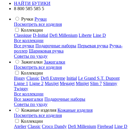
НАЙТИ БУТИКИ
8 800 585 585 5
Ручки
Ручки
Посмотреть все изделия
Коллекции
Classique
D-Initial
Defi Millenium
Liberte
Line D
Все коллекции
Все ручки
Подарочные наборы
Перьевая ручка
Ручка-
роллер
Шариковая ручка
Советы по уходу
Зажигалки
Зажигалки
Посмотреть все изделия
Коллекции
Biggy
Classic
Defi Extreme
Initial
Le Grand S.T. Dupont
Ligne 1
Ligne 2
Maxijet
Megajet
Minijet
Slim 7
Slimmy
Twiggy
Все коллекции
Все зажигалки
Подарочные наборы
Советы по уходу
Кожаные изделия
Кожаные изделия
Посмотреть все изделия
Коллекции
Atelier
Classic
Croco Dandy
Defi Millenium
Firehead
Line D