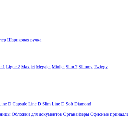
лер
Шариковая ручка
e 1
Ligne 2
Maxijet
Megajet
Minijet
Slim 7
Slimmy
Twiggy
Line D Capsule
Line D Slim
Line D Soft Diamond
ницы
Обложки для документов
Органайзеры
Офисные принадл