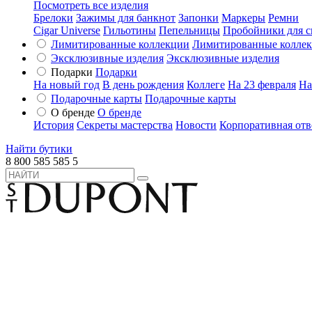
Посмотреть все изделия
Брелоки
Зажимы для банкнот
Запонки
Маркеры
Ремни
Cigar Universe
Гильотины
Пепельницы
Пробойники для с
Лимитированные коллекции
Лимитированные колле
Эксклюзивные изделия
Эксклюзивные изделия
Подарки
Подарки
На новый год
В день рождения
Коллеге
На 23 февраля
На
Подарочные карты
Подарочные карты
О бренде
О бренде
История
Секреты мастерства
Новости
Корпоративная отв
Найти бутики
8 800 585 585 5