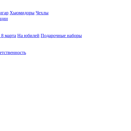
игар
Хьюмидоры
Чехлы
кции
 8 марта
На юбилей
Подарочные наборы
етственность