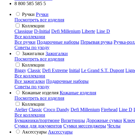
8 800 585 585 5
Ручки
Ручки
Посмотреть все изделия
Коллекции
Classique
D-Initial
Defi Millenium
Liberte
Line D
Все коллекции
Все ручки
Подарочные наборы
Перьевая ручка
Ручка-рол
Советы по уходу
Зажигалки
Зажигалки
Посмотреть все изделия
Коллекции
Biggy
Classic
Defi Extreme
Initial
Le Grand S.T. Dupont
Lign
Все коллекции
Все зажигалки
Подарочные наборы
Советы по уходу
Кожаные изделия
Кожаные изделия
Посмотреть все изделия
Коллекции
Atelier
Classic
Croco Dandy
Defi Millenium
Firehead
Line D
Все коллекции
Бумажники/портмоне
Визитницы
Дорожные сумки
Ключ
Сумки для документов
Сумки мессенджеры
Чехлы
Аксессуары
Аксессуары