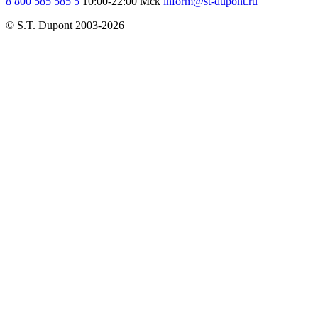
8 800 585 585 5
10:00-22:00 Мск
inform@st-dupont.ru
© S.T. Dupont 2003-2026