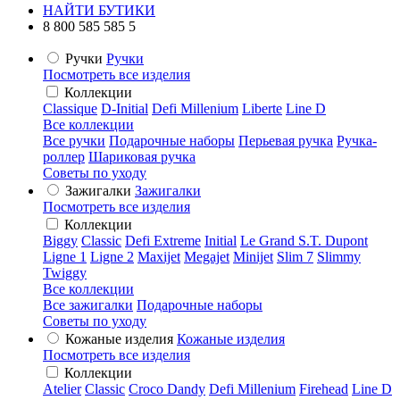
НАЙТИ БУТИКИ
8 800 585 585 5
Ручки
Ручки
Посмотреть все изделия
Коллекции
Classique
D-Initial
Defi Millenium
Liberte
Line D
Все коллекции
Все ручки
Подарочные наборы
Перьевая ручка
Ручка-
роллер
Шариковая ручка
Советы по уходу
Зажигалки
Зажигалки
Посмотреть все изделия
Коллекции
Biggy
Classic
Defi Extreme
Initial
Le Grand S.T. Dupont
Ligne 1
Ligne 2
Maxijet
Megajet
Minijet
Slim 7
Slimmy
Twiggy
Все коллекции
Все зажигалки
Подарочные наборы
Советы по уходу
Кожаные изделия
Кожаные изделия
Посмотреть все изделия
Коллекции
Atelier
Classic
Croco Dandy
Defi Millenium
Firehead
Line D