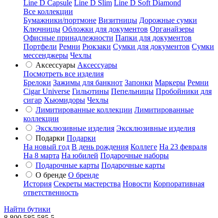
Line D Capsule
Line D Slim
Line D Soft Diamond
Все коллекции
Бумажники/портмоне
Визитницы
Дорожные сумки
Ключницы
Обложки для документов
Органайзеры
Офисные принадлежности
Папки для документов
Портфели
Ремни
Рюкзаки
Сумки для документов
Сумки
мессенджеры
Чехлы
Аксессуары
Аксессуары
Посмотреть все изделия
Брелоки
Зажимы для банкнот
Запонки
Маркеры
Ремни
Cigar Universe
Гильотины
Пепельницы
Пробойники для
сигар
Хьюмидоры
Чехлы
Лимитированные коллекции
Лимитированные
коллекции
Эксклюзивные изделия
Эксклюзивные изделия
Подарки
Подарки
На новый год
В день рождения
Коллеге
На 23 февраля
На 8 марта
На юбилей
Подарочные наборы
Подарочные карты
Подарочные карты
О бренде
О бренде
История
Секреты мастерства
Новости
Корпоративная
ответственность
Найти бутики
8 800 585 585 5