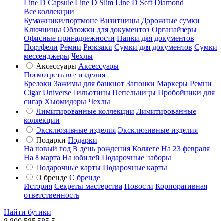
Line D Capsule
Line D Slim
Line D Soft Diamond
Все коллекции
Бумажники/портмоне
Визитницы
Дорожные сумки
Ключницы
Обложки для документов
Органайзеры
Офисные принадлежности
Папки для документов
Портфели
Ремни
Рюкзаки
Сумки для документов
Сумки
мессенджеры
Чехлы
Аксессуары
Аксессуары
Посмотреть все изделия
Брелоки
Зажимы для банкнот
Запонки
Маркеры
Ремни
Cigar Universe
Гильотины
Пепельницы
Пробойники для
сигар
Хьюмидоры
Чехлы
Лимитированные коллекции
Лимитированные
коллекции
Эксклюзивные изделия
Эксклюзивные изделия
Подарки
Подарки
На новый год
В день рождения
Коллеге
На 23 февраля
На 8 марта
На юбилей
Подарочные наборы
Подарочные карты
Подарочные карты
О бренде
О бренде
История
Секреты мастерства
Новости
Корпоративная
ответственность
Найти бутики
8 800 585 585 5