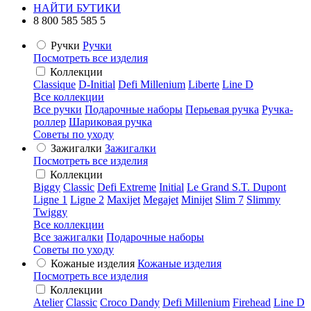
НАЙТИ БУТИКИ
8 800 585 585 5
Ручки
Ручки
Посмотреть все изделия
Коллекции
Classique
D-Initial
Defi Millenium
Liberte
Line D
Все коллекции
Все ручки
Подарочные наборы
Перьевая ручка
Ручка-
роллер
Шариковая ручка
Советы по уходу
Зажигалки
Зажигалки
Посмотреть все изделия
Коллекции
Biggy
Classic
Defi Extreme
Initial
Le Grand S.T. Dupont
Ligne 1
Ligne 2
Maxijet
Megajet
Minijet
Slim 7
Slimmy
Twiggy
Все коллекции
Все зажигалки
Подарочные наборы
Советы по уходу
Кожаные изделия
Кожаные изделия
Посмотреть все изделия
Коллекции
Atelier
Classic
Croco Dandy
Defi Millenium
Firehead
Line D