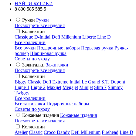
НАЙТИ БУТИКИ
8 800 585 585 5
Ручки
Ручки
Посмотреть все изделия
Коллекции
Classique
D-Initial
Defi Millenium
Liberte
Line D
Все коллекции
Все ручки
Подарочные наборы
Перьевая ручка
Ручка-
роллер
Шариковая ручка
Советы по уходу
Зажигалки
Зажигалки
Посмотреть все изделия
Коллекции
Biggy
Classic
Defi Extreme
Initial
Le Grand S.T. Dupont
Ligne 1
Ligne 2
Maxijet
Megajet
Minijet
Slim 7
Slimmy
Twiggy
Все коллекции
Все зажигалки
Подарочные наборы
Советы по уходу
Кожаные изделия
Кожаные изделия
Посмотреть все изделия
Коллекции
Atelier
Classic
Croco Dandy
Defi Millenium
Firehead
Line D