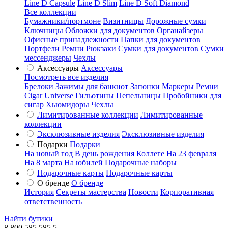
Line D Capsule
Line D Slim
Line D Soft Diamond
Все коллекции
Бумажники/портмоне
Визитницы
Дорожные сумки
Ключницы
Обложки для документов
Органайзеры
Офисные принадлежности
Папки для документов
Портфели
Ремни
Рюкзаки
Сумки для документов
Сумки
мессенджеры
Чехлы
Аксессуары
Аксессуары
Посмотреть все изделия
Брелоки
Зажимы для банкнот
Запонки
Маркеры
Ремни
Cigar Universe
Гильотины
Пепельницы
Пробойники для
сигар
Хьюмидоры
Чехлы
Лимитированные коллекции
Лимитированные
коллекции
Эксклюзивные изделия
Эксклюзивные изделия
Подарки
Подарки
На новый год
В день рождения
Коллеге
На 23 февраля
На 8 марта
На юбилей
Подарочные наборы
Подарочные карты
Подарочные карты
О бренде
О бренде
История
Секреты мастерства
Новости
Корпоративная
ответственность
Найти бутики
8 800 585 585 5