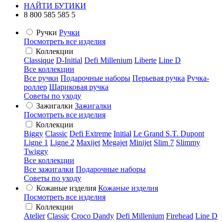
НАЙТИ БУТИКИ
8 800 585 585 5
Ручки
Ручки
Посмотреть все изделия
Коллекции
Classique
D-Initial
Defi Millenium
Liberte
Line D
Все коллекции
Все ручки
Подарочные наборы
Перьевая ручка
Ручка-
роллер
Шариковая ручка
Советы по уходу
Зажигалки
Зажигалки
Посмотреть все изделия
Коллекции
Biggy
Classic
Defi Extreme
Initial
Le Grand S.T. Dupont
Ligne 1
Ligne 2
Maxijet
Megajet
Minijet
Slim 7
Slimmy
Twiggy
Все коллекции
Все зажигалки
Подарочные наборы
Советы по уходу
Кожаные изделия
Кожаные изделия
Посмотреть все изделия
Коллекции
Atelier
Classic
Croco Dandy
Defi Millenium
Firehead
Line D