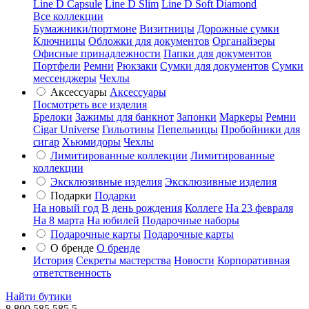
Line D Capsule
Line D Slim
Line D Soft Diamond
Все коллекции
Бумажники/портмоне
Визитницы
Дорожные сумки
Ключницы
Обложки для документов
Органайзеры
Офисные принадлежности
Папки для документов
Портфели
Ремни
Рюкзаки
Сумки для документов
Сумки
мессенджеры
Чехлы
Аксессуары
Аксессуары
Посмотреть все изделия
Брелоки
Зажимы для банкнот
Запонки
Маркеры
Ремни
Cigar Universe
Гильотины
Пепельницы
Пробойники для
сигар
Хьюмидоры
Чехлы
Лимитированные коллекции
Лимитированные
коллекции
Эксклюзивные изделия
Эксклюзивные изделия
Подарки
Подарки
На новый год
В день рождения
Коллеге
На 23 февраля
На 8 марта
На юбилей
Подарочные наборы
Подарочные карты
Подарочные карты
О бренде
О бренде
История
Секреты мастерства
Новости
Корпоративная
ответственность
Найти бутики
8 800 585 585 5