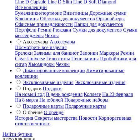
Line D Capsule
Line D Slim
Line D Soft Diamond
Все коллекции
Бумажники/портмоне
Визитницы
Дорожные сумки
Ключницы
Обложки для документов
Органайзеры
Офисные принадлежности
Папки для документов
Портфели
Ремни
Рюкзаки
Сумки для документов
Сумки
мессенджеры
Чехлы
Аксессуары
Аксессуары
Посмотреть все изделия
Брелоки
Зажимы для банкнот
Запонки
Маркеры
Ремни
Cigar Universe
Гильотины
Пепельницы
Пробойники для
сигар
Хьюмидоры
Чехлы
Лимитированные коллекции
Лимитированные
коллекции
Эксклюзивные изделия
Эксклюзивные изделия
Подарки
Подарки
На новый год
В день рождения
Коллеге
На 23 февраля
На 8 марта
На юбилей
Подарочные наборы
Подарочные карты
Подарочные карты
О бренде
О бренде
История
Секреты мастерства
Новости
Корпоративная
ответственность
Найти бутики
8 800 585 585 5