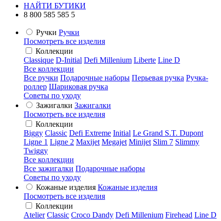
НАЙТИ БУТИКИ
8 800 585 585 5
Ручки
Ручки
Посмотреть все изделия
Коллекции
Classique
D-Initial
Defi Millenium
Liberte
Line D
Все коллекции
Все ручки
Подарочные наборы
Перьевая ручка
Ручка-
роллер
Шариковая ручка
Советы по уходу
Зажигалки
Зажигалки
Посмотреть все изделия
Коллекции
Biggy
Classic
Defi Extreme
Initial
Le Grand S.T. Dupont
Ligne 1
Ligne 2
Maxijet
Megajet
Minijet
Slim 7
Slimmy
Twiggy
Все коллекции
Все зажигалки
Подарочные наборы
Советы по уходу
Кожаные изделия
Кожаные изделия
Посмотреть все изделия
Коллекции
Atelier
Classic
Croco Dandy
Defi Millenium
Firehead
Line D