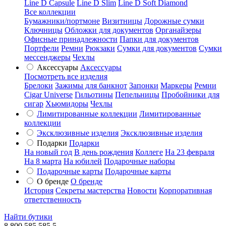
Line D Capsule
Line D Slim
Line D Soft Diamond
Все коллекции
Бумажники/портмоне
Визитницы
Дорожные сумки
Ключницы
Обложки для документов
Органайзеры
Офисные принадлежности
Папки для документов
Портфели
Ремни
Рюкзаки
Сумки для документов
Сумки
мессенджеры
Чехлы
Аксессуары
Аксессуары
Посмотреть все изделия
Брелоки
Зажимы для банкнот
Запонки
Маркеры
Ремни
Cigar Universe
Гильотины
Пепельницы
Пробойники для
сигар
Хьюмидоры
Чехлы
Лимитированные коллекции
Лимитированные
коллекции
Эксклюзивные изделия
Эксклюзивные изделия
Подарки
Подарки
На новый год
В день рождения
Коллеге
На 23 февраля
На 8 марта
На юбилей
Подарочные наборы
Подарочные карты
Подарочные карты
О бренде
О бренде
История
Секреты мастерства
Новости
Корпоративная
ответственность
Найти бутики
8 800 585 585 5