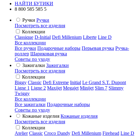
НАЙТИ БУТИКИ
8 800 585 585 5
Ручки
Ручки
Посмотреть все изделия
Коллекции
Classique
D-Initial
Defi Millenium
Liberte
Line D
Все коллекции
Все ручки
Подарочные наборы
Перьевая ручка
Ручка-
роллер
Шариковая ручка
Советы по уходу
Зажигалки
Зажигалки
Посмотреть все изделия
Коллекции
Biggy
Classic
Defi Extreme
Initial
Le Grand S.T. Dupont
Ligne 1
Ligne 2
Maxijet
Megajet
Minijet
Slim 7
Slimmy
Twiggy
Все коллекции
Все зажигалки
Подарочные наборы
Советы по уходу
Кожаные изделия
Кожаные изделия
Посмотреть все изделия
Коллекции
Atelier
Classic
Croco Dandy
Defi Millenium
Firehead
Line D