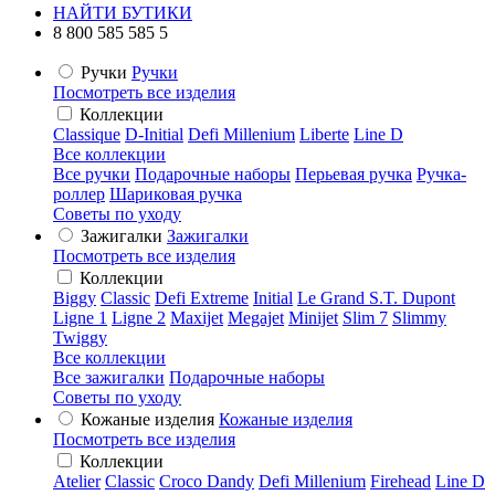
НАЙТИ БУТИКИ
8 800 585 585 5
Ручки
Ручки
Посмотреть все изделия
Коллекции
Classique
D-Initial
Defi Millenium
Liberte
Line D
Все коллекции
Все ручки
Подарочные наборы
Перьевая ручка
Ручка-
роллер
Шариковая ручка
Советы по уходу
Зажигалки
Зажигалки
Посмотреть все изделия
Коллекции
Biggy
Classic
Defi Extreme
Initial
Le Grand S.T. Dupont
Ligne 1
Ligne 2
Maxijet
Megajet
Minijet
Slim 7
Slimmy
Twiggy
Все коллекции
Все зажигалки
Подарочные наборы
Советы по уходу
Кожаные изделия
Кожаные изделия
Посмотреть все изделия
Коллекции
Atelier
Classic
Croco Dandy
Defi Millenium
Firehead
Line D