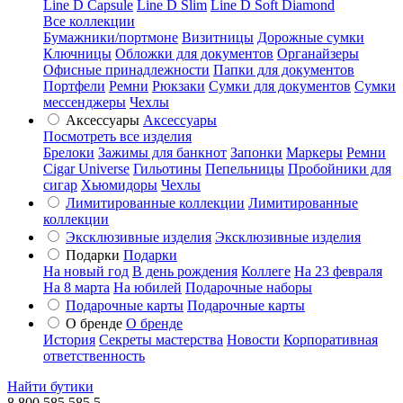
Line D Capsule
Line D Slim
Line D Soft Diamond
Все коллекции
Бумажники/портмоне
Визитницы
Дорожные сумки
Ключницы
Обложки для документов
Органайзеры
Офисные принадлежности
Папки для документов
Портфели
Ремни
Рюкзаки
Сумки для документов
Сумки
мессенджеры
Чехлы
Аксессуары
Аксессуары
Посмотреть все изделия
Брелоки
Зажимы для банкнот
Запонки
Маркеры
Ремни
Cigar Universe
Гильотины
Пепельницы
Пробойники для
сигар
Хьюмидоры
Чехлы
Лимитированные коллекции
Лимитированные
коллекции
Эксклюзивные изделия
Эксклюзивные изделия
Подарки
Подарки
На новый год
В день рождения
Коллеге
На 23 февраля
На 8 марта
На юбилей
Подарочные наборы
Подарочные карты
Подарочные карты
О бренде
О бренде
История
Секреты мастерства
Новости
Корпоративная
ответственность
Найти бутики
8 800 585 585 5