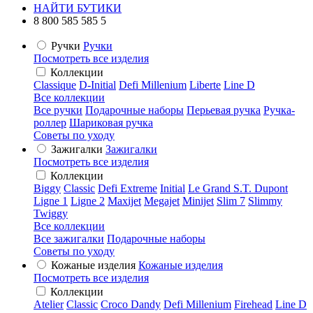
НАЙТИ БУТИКИ
8 800 585 585 5
Ручки
Ручки
Посмотреть все изделия
Коллекции
Classique
D-Initial
Defi Millenium
Liberte
Line D
Все коллекции
Все ручки
Подарочные наборы
Перьевая ручка
Ручка-
роллер
Шариковая ручка
Советы по уходу
Зажигалки
Зажигалки
Посмотреть все изделия
Коллекции
Biggy
Classic
Defi Extreme
Initial
Le Grand S.T. Dupont
Ligne 1
Ligne 2
Maxijet
Megajet
Minijet
Slim 7
Slimmy
Twiggy
Все коллекции
Все зажигалки
Подарочные наборы
Советы по уходу
Кожаные изделия
Кожаные изделия
Посмотреть все изделия
Коллекции
Atelier
Classic
Croco Dandy
Defi Millenium
Firehead
Line D