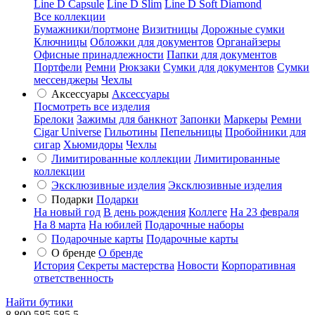
Line D Capsule
Line D Slim
Line D Soft Diamond
Все коллекции
Бумажники/портмоне
Визитницы
Дорожные сумки
Ключницы
Обложки для документов
Органайзеры
Офисные принадлежности
Папки для документов
Портфели
Ремни
Рюкзаки
Сумки для документов
Сумки
мессенджеры
Чехлы
Аксессуары
Аксессуары
Посмотреть все изделия
Брелоки
Зажимы для банкнот
Запонки
Маркеры
Ремни
Cigar Universe
Гильотины
Пепельницы
Пробойники для
сигар
Хьюмидоры
Чехлы
Лимитированные коллекции
Лимитированные
коллекции
Эксклюзивные изделия
Эксклюзивные изделия
Подарки
Подарки
На новый год
В день рождения
Коллеге
На 23 февраля
На 8 марта
На юбилей
Подарочные наборы
Подарочные карты
Подарочные карты
О бренде
О бренде
История
Секреты мастерства
Новости
Корпоративная
ответственность
Найти бутики
8 800 585 585 5