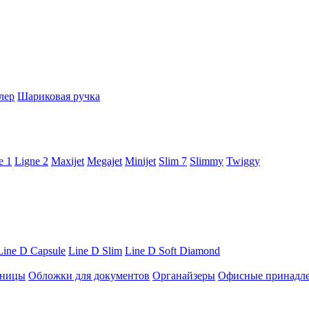
лер
Шариковая ручка
e 1
Ligne 2
Maxijet
Megajet
Minijet
Slim 7
Slimmy
Twiggy
Line D Capsule
Line D Slim
Line D Soft Diamond
ницы
Обложки для документов
Органайзеры
Офисные принадл