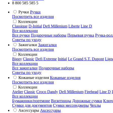
8 800 585 585 5
Ручки
Ручки
Посмотреть все изделия
Коллекции
Classique
D-Initial
Defi Millenium
Liberte
Line D
Все коллекции
Все ручки
Подарочные наборы
Перьевая ручка
Ручка-рол
Советы по уходу
Зажигалки
Зажигалки
Посмотреть все изделия
Коллекции
Biggy
Classic
Defi Extreme
Initial
Le Grand S.T. Dupont
Lign
Все коллекции
Все зажигалки
Подарочные наборы
Советы по уходу
Кожаные изделия
Кожаные изделия
Посмотреть все изделия
Коллекции
Atelier
Classic
Croco Dandy
Defi Millenium
Firehead
Line D
Все коллекции
Бумажники/портмоне
Визитницы
Дорожные сумки
Ключ
Сумки для документов
Сумки мессенджеры
Чехлы
Аксессуары
Аксессуары