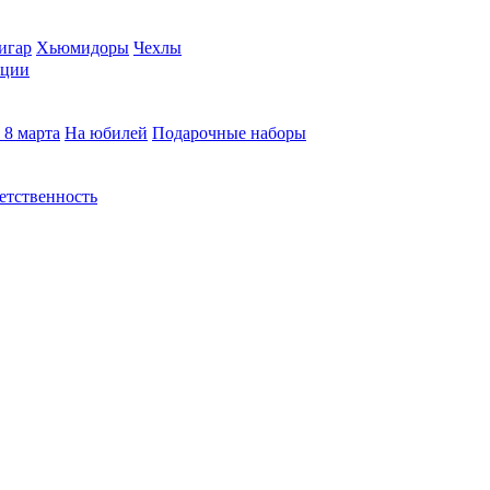
игар
Хьюмидоры
Чехлы
кции
 8 марта
На юбилей
Подарочные наборы
етственность