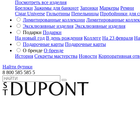
Посмотреть все изделия
Брелоки
Зажимы для банкнот
Запонки
Маркеры
Ремни
Cigar Universe
Гильотины
Пепельницы
Пробойники для с
Лимитированные коллекции
Лимитированные колле
Эксклюзивные изделия
Эксклюзивные изделия
Подарки
Подарки
На новый год
В день рождения
Коллеге
На 23 февраля
На
Подарочные карты
Подарочные карты
О бренде
О бренде
История
Секреты мастерства
Новости
Корпоративная отв
Найти бутики
8 800 585 585 5