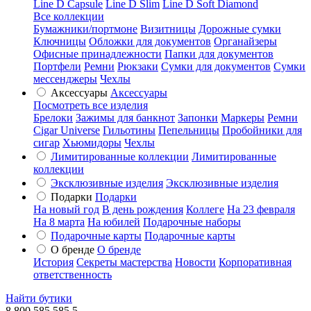
Line D Capsule
Line D Slim
Line D Soft Diamond
Все коллекции
Бумажники/портмоне
Визитницы
Дорожные сумки
Ключницы
Обложки для документов
Органайзеры
Офисные принадлежности
Папки для документов
Портфели
Ремни
Рюкзаки
Сумки для документов
Сумки
мессенджеры
Чехлы
Аксессуары
Аксессуары
Посмотреть все изделия
Брелоки
Зажимы для банкнот
Запонки
Маркеры
Ремни
Cigar Universe
Гильотины
Пепельницы
Пробойники для
сигар
Хьюмидоры
Чехлы
Лимитированные коллекции
Лимитированные
коллекции
Эксклюзивные изделия
Эксклюзивные изделия
Подарки
Подарки
На новый год
В день рождения
Коллеге
На 23 февраля
На 8 марта
На юбилей
Подарочные наборы
Подарочные карты
Подарочные карты
О бренде
О бренде
История
Секреты мастерства
Новости
Корпоративная
ответственность
Найти бутики
8 800 585 585 5