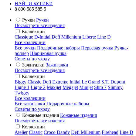
НАЙТИ БУТИКИ
8 800 585 585 5
Ручки
Ручки
Посмотреть все изделия
Коллекции
Classique
D-Initial
Defi Millenium
Liberte
Line D
Все коллекции
Все ручки
Подарочные наборы
Перьевая ручка
Ручка-
роллер
Шариковая ручка
Советы по уходу
Зажигалки
Зажигалки
Посмотреть все изделия
Коллекции
Biggy
Classic
Defi Extreme
Initial
Le Grand S.T. Dupont
Ligne 1
Ligne 2
Maxijet
Megajet
Minijet
Slim 7
Slimmy
Twiggy
Все коллекции
Все зажигалки
Подарочные наборы
Советы по уходу
Кожаные изделия
Кожаные изделия
Посмотреть все изделия
Коллекции
Atelier
Classic
Croco Dandy
Defi Millenium
Firehead
Line D