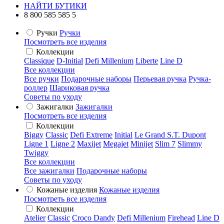
НАЙТИ БУТИКИ
8 800 585 585 5
Ручки
Ручки
Посмотреть все изделия
Коллекции
Classique
D-Initial
Defi Millenium
Liberte
Line D
Все коллекции
Все ручки
Подарочные наборы
Перьевая ручка
Ручка-
роллер
Шариковая ручка
Советы по уходу
Зажигалки
Зажигалки
Посмотреть все изделия
Коллекции
Biggy
Classic
Defi Extreme
Initial
Le Grand S.T. Dupont
Ligne 1
Ligne 2
Maxijet
Megajet
Minijet
Slim 7
Slimmy
Twiggy
Все коллекции
Все зажигалки
Подарочные наборы
Советы по уходу
Кожаные изделия
Кожаные изделия
Посмотреть все изделия
Коллекции
Atelier
Classic
Croco Dandy
Defi Millenium
Firehead
Line D