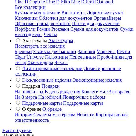
Line D Capsule
Line D Slim
Line D Soft Diamond
Все коллекции
Бумажники/портмоне
Визитницы
Дорожные сумки
Ключницы
Обложки для документов
Органайзеры
Офисные принадлежности
Папки для документов
Портфели
Ремни
Рюкзаки
Сумки для документов
Сумки
мессенджеры
Чехлы
Аксессуары
Аксессуары
Посмотреть все изделия
Брелоки
Зажимы для банкнот
Запонки
Маркеры
Ремни
Cigar Universe
Гильотины
Пепельницы
Пробойники для
сигар
Хьюмидоры
Чехлы
Лимитированные коллекции
Лимитированные
коллекции
Эксклюзивные изделия
Эксклюзивные изделия
Подарки
Подарки
На новый год
В день рождения
Коллеге
На 23 февраля
На 8 марта
На юбилей
Подарочные наборы
Подарочные карты
Подарочные карты
О бренде
О бренде
История
Секреты мастерства
Новости
Корпоративная
ответственность
Найти бутики
8 800 585 585 5