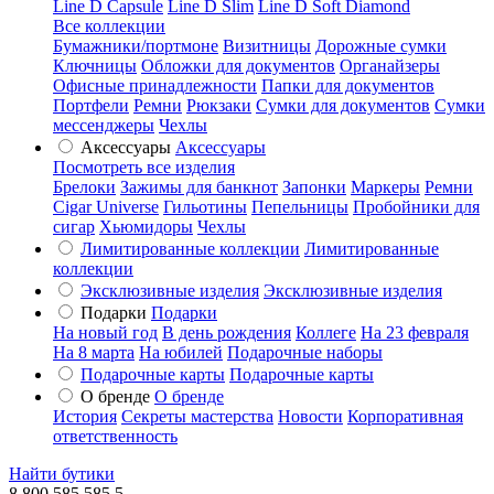
Line D Capsule
Line D Slim
Line D Soft Diamond
Все коллекции
Бумажники/портмоне
Визитницы
Дорожные сумки
Ключницы
Обложки для документов
Органайзеры
Офисные принадлежности
Папки для документов
Портфели
Ремни
Рюкзаки
Сумки для документов
Сумки
мессенджеры
Чехлы
Аксессуары
Аксессуары
Посмотреть все изделия
Брелоки
Зажимы для банкнот
Запонки
Маркеры
Ремни
Cigar Universe
Гильотины
Пепельницы
Пробойники для
сигар
Хьюмидоры
Чехлы
Лимитированные коллекции
Лимитированные
коллекции
Эксклюзивные изделия
Эксклюзивные изделия
Подарки
Подарки
На новый год
В день рождения
Коллеге
На 23 февраля
На 8 марта
На юбилей
Подарочные наборы
Подарочные карты
Подарочные карты
О бренде
О бренде
История
Секреты мастерства
Новости
Корпоративная
ответственность
Найти бутики
8 800 585 585 5