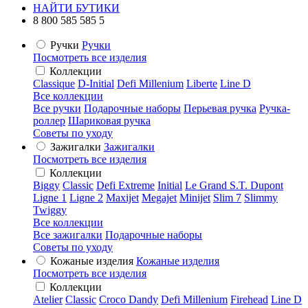
НАЙТИ БУТИКИ
8 800 585 585 5
Ручки
Ручки
Посмотреть все изделия
Коллекции
Classique
D-Initial
Defi Millenium
Liberte
Line D
Все коллекции
Все ручки
Подарочные наборы
Перьевая ручка
Ручка-
роллер
Шариковая ручка
Советы по уходу
Зажигалки
Зажигалки
Посмотреть все изделия
Коллекции
Biggy
Classic
Defi Extreme
Initial
Le Grand S.T. Dupont
Ligne 1
Ligne 2
Maxijet
Megajet
Minijet
Slim 7
Slimmy
Twiggy
Все коллекции
Все зажигалки
Подарочные наборы
Советы по уходу
Кожаные изделия
Кожаные изделия
Посмотреть все изделия
Коллекции
Atelier
Classic
Croco Dandy
Defi Millenium
Firehead
Line D