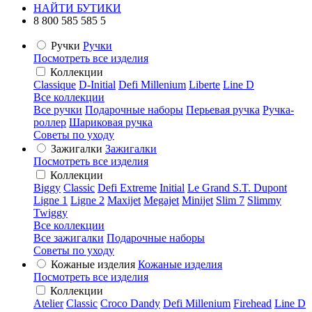
НАЙТИ БУТИКИ
8 800 585 585 5
Ручки
Ручки
Посмотреть все изделия
Коллекции
Classique
D-Initial
Defi Millenium
Liberte
Line D
Все коллекции
Все ручки
Подарочные наборы
Перьевая ручка
Ручка-
роллер
Шариковая ручка
Советы по уходу
Зажигалки
Зажигалки
Посмотреть все изделия
Коллекции
Biggy
Classic
Defi Extreme
Initial
Le Grand S.T. Dupont
Ligne 1
Ligne 2
Maxijet
Megajet
Minijet
Slim 7
Slimmy
Twiggy
Все коллекции
Все зажигалки
Подарочные наборы
Советы по уходу
Кожаные изделия
Кожаные изделия
Посмотреть все изделия
Коллекции
Atelier
Classic
Croco Dandy
Defi Millenium
Firehead
Line D