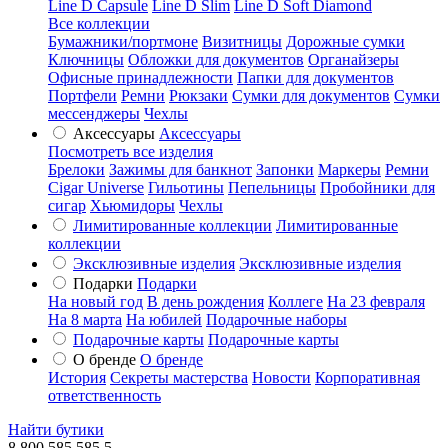
Line D Capsule
Line D Slim
Line D Soft Diamond
Все коллекции
Бумажники/портмоне
Визитницы
Дорожные сумки
Ключницы
Обложки для документов
Органайзеры
Офисные принадлежности
Папки для документов
Портфели
Ремни
Рюкзаки
Сумки для документов
Сумки
мессенджеры
Чехлы
Аксессуары
Аксессуары
Посмотреть все изделия
Брелоки
Зажимы для банкнот
Запонки
Маркеры
Ремни
Cigar Universe
Гильотины
Пепельницы
Пробойники для
сигар
Хьюмидоры
Чехлы
Лимитированные коллекции
Лимитированные
коллекции
Эксклюзивные изделия
Эксклюзивные изделия
Подарки
Подарки
На новый год
В день рождения
Коллеге
На 23 февраля
На 8 марта
На юбилей
Подарочные наборы
Подарочные карты
Подарочные карты
О бренде
О бренде
История
Секреты мастерства
Новости
Корпоративная
ответственность
Найти бутики
8 800 585 585 5