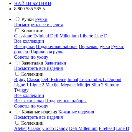
НАЙТИ БУТИКИ
8 800 585 585 5
Ручки
Ручки
Посмотреть все изделия
Коллекции
Classique
D-Initial
Defi Millenium
Liberte
Line D
Все коллекции
Все ручки
Подарочные наборы
Перьевая ручка
Ручка-
роллер
Шариковая ручка
Советы по уходу
Зажигалки
Зажигалки
Посмотреть все изделия
Коллекции
Biggy
Classic
Defi Extreme
Initial
Le Grand S.T. Dupont
Ligne 1
Ligne 2
Maxijet
Megajet
Minijet
Slim 7
Slimmy
Twiggy
Все коллекции
Все зажигалки
Подарочные наборы
Советы по уходу
Кожаные изделия
Кожаные изделия
Посмотреть все изделия
Коллекции
Atelier
Classic
Croco Dandy
Defi Millenium
Firehead
Line D