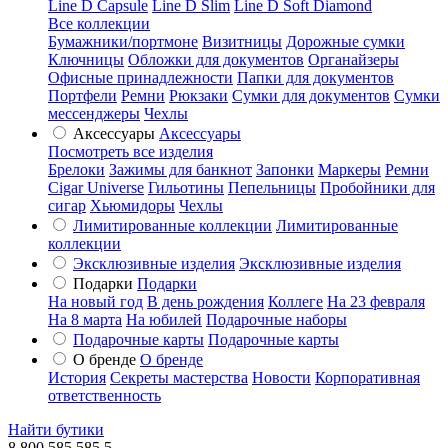
Line D Capsule
Line D Slim
Line D Soft Diamond
Все коллекции
Бумажники/портмоне
Визитницы
Дорожные сумки
Ключницы
Обложки для документов
Органайзеры
Офисные принадлежности
Папки для документов
Портфели
Ремни
Рюкзаки
Сумки для документов
Сумки
мессенджеры
Чехлы
Аксессуары
Аксессуары
Посмотреть все изделия
Брелоки
Зажимы для банкнот
Запонки
Маркеры
Ремни
Cigar Universe
Гильотины
Пепельницы
Пробойники для
сигар
Хьюмидоры
Чехлы
Лимитированные коллекции
Лимитированные
коллекции
Эксклюзивные изделия
Эксклюзивные изделия
Подарки
Подарки
На новый год
В день рождения
Коллеге
На 23 февраля
На 8 марта
На юбилей
Подарочные наборы
Подарочные карты
Подарочные карты
О бренде
О бренде
История
Секреты мастерства
Новости
Корпоративная
ответственность
Найти бутики
8 800 585 585 5