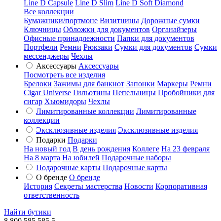
Line D Capsule
Line D Slim
Line D Soft Diamond
Все коллекции
Бумажники/портмоне
Визитницы
Дорожные сумки
Ключницы
Обложки для документов
Органайзеры
Офисные принадлежности
Папки для документов
Портфели
Ремни
Рюкзаки
Сумки для документов
Сумки
мессенджеры
Чехлы
Аксессуары
Аксессуары
Посмотреть все изделия
Брелоки
Зажимы для банкнот
Запонки
Маркеры
Ремни
Cigar Universe
Гильотины
Пепельницы
Пробойники для
сигар
Хьюмидоры
Чехлы
Лимитированные коллекции
Лимитированные
коллекции
Эксклюзивные изделия
Эксклюзивные изделия
Подарки
Подарки
На новый год
В день рождения
Коллеге
На 23 февраля
На 8 марта
На юбилей
Подарочные наборы
Подарочные карты
Подарочные карты
О бренде
О бренде
История
Секреты мастерства
Новости
Корпоративная
ответственность
Найти бутики
8 800 585 585 5