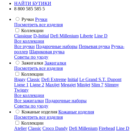
НАЙТИ БУТИКИ
8 800 585 585 5
Ручки
Ручки
Посмотреть все изделия
Коллекции
Classique
D-Initial
Defi Millenium
Liberte
Line D
Все коллекции
Все ручки
Подарочные наборы
Перьевая ручка
Ручка-
роллер
Шариковая ручка
Советы по уходу
Зажигалки
Зажигалки
Посмотреть все изделия
Коллекции
Biggy
Classic
Defi Extreme
Initial
Le Grand S.T. Dupont
Ligne 1
Ligne 2
Maxijet
Megajet
Minijet
Slim 7
Slimmy
Twiggy
Все коллекции
Все зажигалки
Подарочные наборы
Советы по уходу
Кожаные изделия
Кожаные изделия
Посмотреть все изделия
Коллекции
Atelier
Classic
Croco Dandy
Defi Millenium
Firehead
Line D