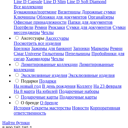
Line D Capsule
Line D Slim
Line D Soft Diamond
Все коллекции
Бумажники/портмоне
Визитницы
Дорожные сумки
Ключницы
Обложки для документов
Органайзеры
Офисные принадлежности
Папки для документов
Портфели
Ремни
Рюкзаки
Сумки для документов
Сумки
мессенджеры
Чехлы
Аксессуары
Аксессуары
Посмотреть все изделия
Брелоки
Зажимы для банкнот
Запонки
Маркеры
Ремни
Cigar Universe
Гильотины
Пепельницы
Пробойники для
сигар
Хьюмидоры
Чехлы
Лимитированные коллекции
Лимитированные
коллекции
Эксклюзивные изделия
Эксклюзивные изделия
Подарки
Подарки
На новый год
В день рождения
Коллеге
На 23 февраля
На 8 марта
На юбилей
Подарочные наборы
Подарочные карты
Подарочные карты
О бренде
О бренде
История
Секреты мастерства
Новости
Корпоративная
ответственность
Найти бутики
8 800 585 585 5