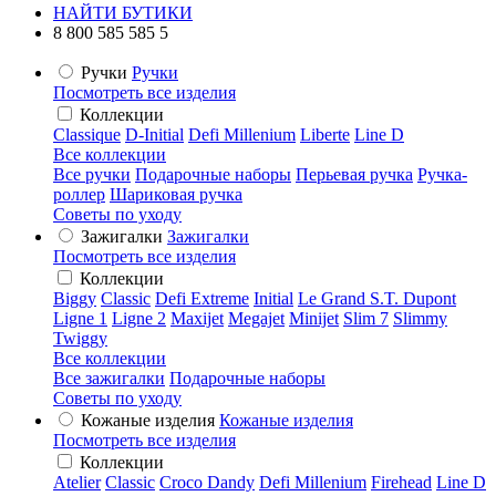
НАЙТИ БУТИКИ
8 800 585 585 5
Ручки
Ручки
Посмотреть все изделия
Коллекции
Classique
D-Initial
Defi Millenium
Liberte
Line D
Все коллекции
Все ручки
Подарочные наборы
Перьевая ручка
Ручка-
роллер
Шариковая ручка
Советы по уходу
Зажигалки
Зажигалки
Посмотреть все изделия
Коллекции
Biggy
Classic
Defi Extreme
Initial
Le Grand S.T. Dupont
Ligne 1
Ligne 2
Maxijet
Megajet
Minijet
Slim 7
Slimmy
Twiggy
Все коллекции
Все зажигалки
Подарочные наборы
Советы по уходу
Кожаные изделия
Кожаные изделия
Посмотреть все изделия
Коллекции
Atelier
Classic
Croco Dandy
Defi Millenium
Firehead
Line D