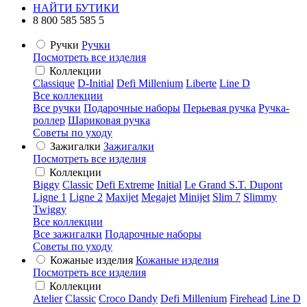
НАЙТИ БУТИКИ
8 800 585 585 5
Ручки
Ручки
Посмотреть все изделия
Коллекции
Classique
D-Initial
Defi Millenium
Liberte
Line D
Все коллекции
Все ручки
Подарочные наборы
Перьевая ручка
Ручка-
роллер
Шариковая ручка
Советы по уходу
Зажигалки
Зажигалки
Посмотреть все изделия
Коллекции
Biggy
Classic
Defi Extreme
Initial
Le Grand S.T. Dupont
Ligne 1
Ligne 2
Maxijet
Megajet
Minijet
Slim 7
Slimmy
Twiggy
Все коллекции
Все зажигалки
Подарочные наборы
Советы по уходу
Кожаные изделия
Кожаные изделия
Посмотреть все изделия
Коллекции
Atelier
Classic
Croco Dandy
Defi Millenium
Firehead
Line D