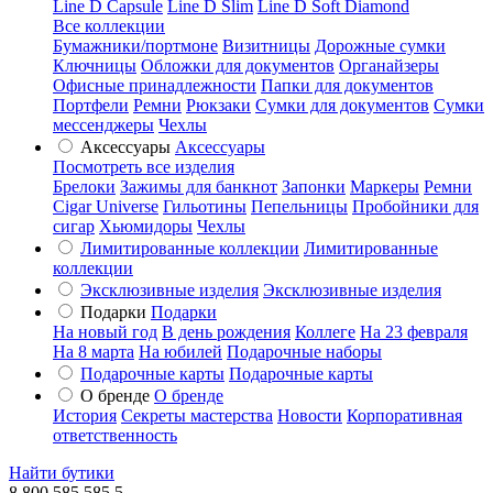
Line D Capsule
Line D Slim
Line D Soft Diamond
Все коллекции
Бумажники/портмоне
Визитницы
Дорожные сумки
Ключницы
Обложки для документов
Органайзеры
Офисные принадлежности
Папки для документов
Портфели
Ремни
Рюкзаки
Сумки для документов
Сумки
мессенджеры
Чехлы
Аксессуары
Аксессуары
Посмотреть все изделия
Брелоки
Зажимы для банкнот
Запонки
Маркеры
Ремни
Cigar Universe
Гильотины
Пепельницы
Пробойники для
сигар
Хьюмидоры
Чехлы
Лимитированные коллекции
Лимитированные
коллекции
Эксклюзивные изделия
Эксклюзивные изделия
Подарки
Подарки
На новый год
В день рождения
Коллеге
На 23 февраля
На 8 марта
На юбилей
Подарочные наборы
Подарочные карты
Подарочные карты
О бренде
О бренде
История
Секреты мастерства
Новости
Корпоративная
ответственность
Найти бутики
8 800 585 585 5