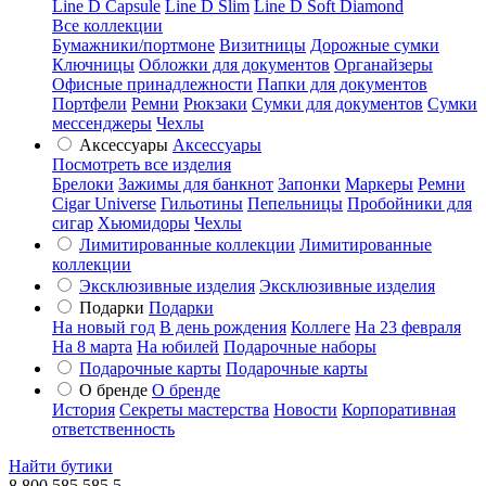
Line D Capsule
Line D Slim
Line D Soft Diamond
Все коллекции
Бумажники/портмоне
Визитницы
Дорожные сумки
Ключницы
Обложки для документов
Органайзеры
Офисные принадлежности
Папки для документов
Портфели
Ремни
Рюкзаки
Сумки для документов
Сумки
мессенджеры
Чехлы
Аксессуары
Аксессуары
Посмотреть все изделия
Брелоки
Зажимы для банкнот
Запонки
Маркеры
Ремни
Cigar Universe
Гильотины
Пепельницы
Пробойники для
сигар
Хьюмидоры
Чехлы
Лимитированные коллекции
Лимитированные
коллекции
Эксклюзивные изделия
Эксклюзивные изделия
Подарки
Подарки
На новый год
В день рождения
Коллеге
На 23 февраля
На 8 марта
На юбилей
Подарочные наборы
Подарочные карты
Подарочные карты
О бренде
О бренде
История
Секреты мастерства
Новости
Корпоративная
ответственность
Найти бутики
8 800 585 585 5