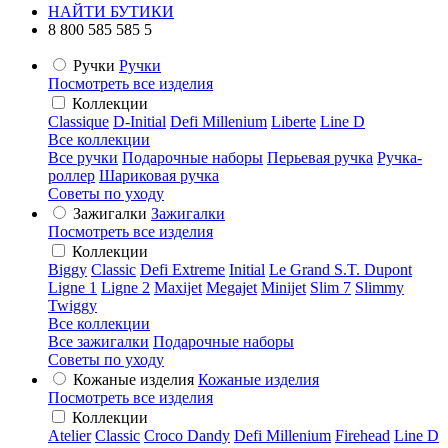
НАЙТИ БУТИКИ
8 800 585 585 5
Ручки
Ручки
Посмотреть все изделия
Коллекции
Classique
D-Initial
Defi Millenium
Liberte
Line D
Все коллекции
Все ручки
Подарочные наборы
Перьевая ручка
Ручка-
роллер
Шариковая ручка
Советы по уходу
Зажигалки
Зажигалки
Посмотреть все изделия
Коллекции
Biggy
Classic
Defi Extreme
Initial
Le Grand S.T. Dupont
Ligne 1
Ligne 2
Maxijet
Megajet
Minijet
Slim 7
Slimmy
Twiggy
Все коллекции
Все зажигалки
Подарочные наборы
Советы по уходу
Кожаные изделия
Кожаные изделия
Посмотреть все изделия
Коллекции
Atelier
Classic
Croco Dandy
Defi Millenium
Firehead
Line D