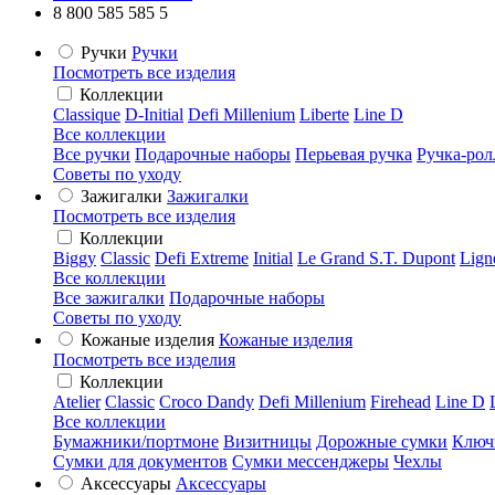
8 800 585 585 5
Ручки
Ручки
Посмотреть все изделия
Коллекции
Classique
D-Initial
Defi Millenium
Liberte
Line D
Все коллекции
Все ручки
Подарочные наборы
Перьевая ручка
Ручка-рол
Советы по уходу
Зажигалки
Зажигалки
Посмотреть все изделия
Коллекции
Biggy
Classic
Defi Extreme
Initial
Le Grand S.T. Dupont
Lign
Все коллекции
Все зажигалки
Подарочные наборы
Советы по уходу
Кожаные изделия
Кожаные изделия
Посмотреть все изделия
Коллекции
Atelier
Classic
Croco Dandy
Defi Millenium
Firehead
Line D
Все коллекции
Бумажники/портмоне
Визитницы
Дорожные сумки
Ключ
Сумки для документов
Сумки мессенджеры
Чехлы
Аксессуары
Аксессуары