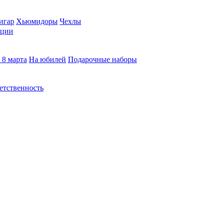
игар
Хьюмидоры
Чехлы
кции
 8 марта
На юбилей
Подарочные наборы
етственность