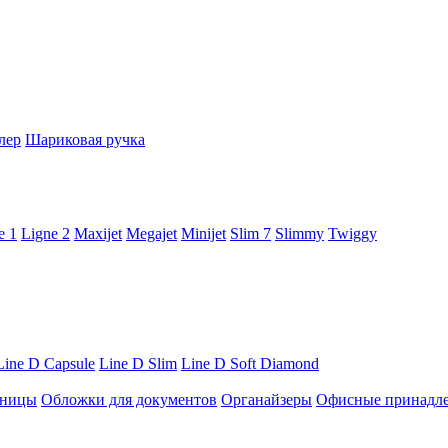
лер
Шариковая ручка
e 1
Ligne 2
Maxijet
Megajet
Minijet
Slim 7
Slimmy
Twiggy
Line D Capsule
Line D Slim
Line D Soft Diamond
ницы
Обложки для документов
Органайзеры
Офисные принадл