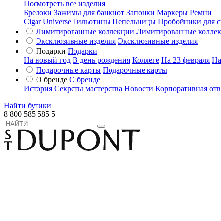
Посмотреть все изделия
Брелоки
Зажимы для банкнот
Запонки
Маркеры
Ремни
Cigar Universe
Гильотины
Пепельницы
Пробойники для с
Лимитированные коллекции
Лимитированные колле
Эксклюзивные изделия
Эксклюзивные изделия
Подарки
Подарки
На новый год
В день рождения
Коллеге
На 23 февраля
На
Подарочные карты
Подарочные карты
О бренде
О бренде
История
Секреты мастерства
Новости
Корпоративная отв
Найти бутики
8 800 585 585 5