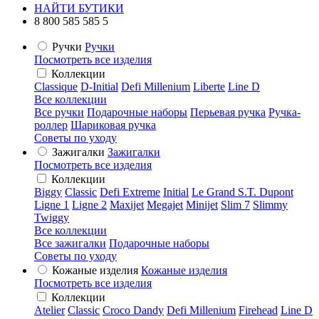
НАЙТИ БУТИКИ
8 800 585 585 5
Ручки
Ручки
Посмотреть все изделия
Коллекции
Classique
D-Initial
Defi Millenium
Liberte
Line D
Все коллекции
Все ручки
Подарочные наборы
Перьевая ручка
Ручка-
роллер
Шариковая ручка
Советы по уходу
Зажигалки
Зажигалки
Посмотреть все изделия
Коллекции
Biggy
Classic
Defi Extreme
Initial
Le Grand S.T. Dupont
Ligne 1
Ligne 2
Maxijet
Megajet
Minijet
Slim 7
Slimmy
Twiggy
Все коллекции
Все зажигалки
Подарочные наборы
Советы по уходу
Кожаные изделия
Кожаные изделия
Посмотреть все изделия
Коллекции
Atelier
Classic
Croco Dandy
Defi Millenium
Firehead
Line D