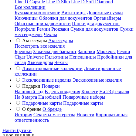
Line D Capsule
Line D Slim
Line D Soft Diamond
Все коллекции
Бумажники/портмоне
Визитницы
Дорожные сумки
Ключницы
Обложки для документов
Органайзеры
Офисные принадлежности
Папки для документов
Портфели
Ремни
Рюкзаки
Сумки для документов
Сумки
мессенджеры
Чехлы
Аксессуары
Аксессуары
Посмотреть все изделия
Брелоки
Зажимы для банкнот
Запонки
Маркеры
Ремни
Cigar Universe
Гильотины
Пепельницы
Пробойники для
сигар
Хьюмидоры
Чехлы
Лимитированные коллекции
Лимитированные
коллекции
Эксклюзивные изделия
Эксклюзивные изделия
Подарки
Подарки
На новый год
В день рождения
Коллеге
На 23 февраля
На 8 марта
На юбилей
Подарочные наборы
Подарочные карты
Подарочные карты
О бренде
О бренде
История
Секреты мастерства
Новости
Корпоративная
ответственность
Найти бутики
8 800 585 585 5