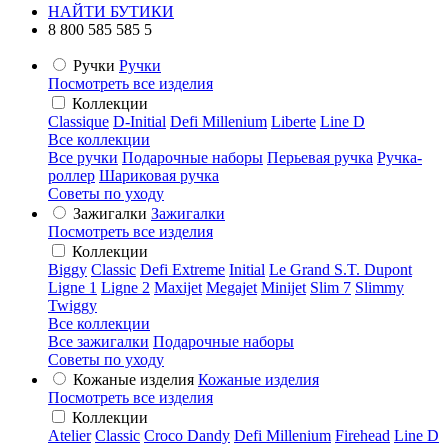
НАЙТИ БУТИКИ
8 800 585 585 5
Ручки
Ручки
Посмотреть все изделия
Коллекции
Classique
D-Initial
Defi Millenium
Liberte
Line D
Все коллекции
Все ручки
Подарочные наборы
Перьевая ручка
Ручка-
роллер
Шариковая ручка
Советы по уходу
Зажигалки
Зажигалки
Посмотреть все изделия
Коллекции
Biggy
Classic
Defi Extreme
Initial
Le Grand S.T. Dupont
Ligne 1
Ligne 2
Maxijet
Megajet
Minijet
Slim 7
Slimmy
Twiggy
Все коллекции
Все зажигалки
Подарочные наборы
Советы по уходу
Кожаные изделия
Кожаные изделия
Посмотреть все изделия
Коллекции
Atelier
Classic
Croco Dandy
Defi Millenium
Firehead
Line D