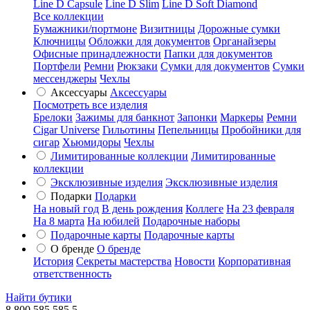
Line D Capsule
Line D Slim
Line D Soft Diamond
Все коллекции
Бумажники/портмоне
Визитницы
Дорожные сумки
Ключницы
Обложки для документов
Органайзеры
Офисные принадлежности
Папки для документов
Портфели
Ремни
Рюкзаки
Сумки для документов
Сумки
мессенджеры
Чехлы
Аксессуары
Аксессуары
Посмотреть все изделия
Брелоки
Зажимы для банкнот
Запонки
Маркеры
Ремни
Cigar Universe
Гильотины
Пепельницы
Пробойники для
сигар
Хьюмидоры
Чехлы
Лимитированные коллекции
Лимитированные
коллекции
Эксклюзивные изделия
Эксклюзивные изделия
Подарки
Подарки
На новый год
В день рождения
Коллеге
На 23 февраля
На 8 марта
На юбилей
Подарочные наборы
Подарочные карты
Подарочные карты
О бренде
О бренде
История
Секреты мастерства
Новости
Корпоративная
ответственность
Найти бутики
8 800 585 585 5