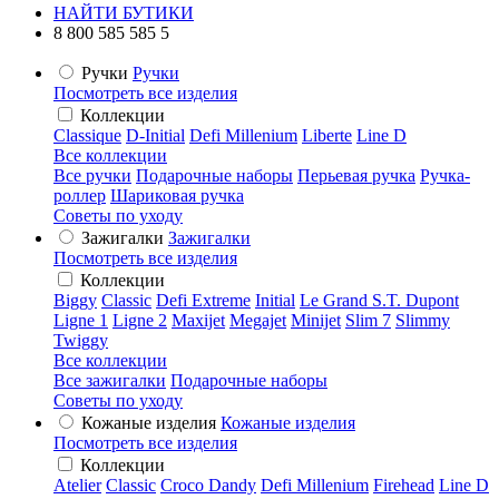
НАЙТИ БУТИКИ
8 800 585 585 5
Ручки
Ручки
Посмотреть все изделия
Коллекции
Classique
D-Initial
Defi Millenium
Liberte
Line D
Все коллекции
Все ручки
Подарочные наборы
Перьевая ручка
Ручка-
роллер
Шариковая ручка
Советы по уходу
Зажигалки
Зажигалки
Посмотреть все изделия
Коллекции
Biggy
Classic
Defi Extreme
Initial
Le Grand S.T. Dupont
Ligne 1
Ligne 2
Maxijet
Megajet
Minijet
Slim 7
Slimmy
Twiggy
Все коллекции
Все зажигалки
Подарочные наборы
Советы по уходу
Кожаные изделия
Кожаные изделия
Посмотреть все изделия
Коллекции
Atelier
Classic
Croco Dandy
Defi Millenium
Firehead
Line D