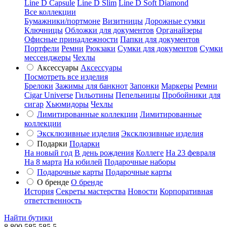
Line D Capsule
Line D Slim
Line D Soft Diamond
Все коллекции
Бумажники/портмоне
Визитницы
Дорожные сумки
Ключницы
Обложки для документов
Органайзеры
Офисные принадлежности
Папки для документов
Портфели
Ремни
Рюкзаки
Сумки для документов
Сумки
мессенджеры
Чехлы
Аксессуары
Аксессуары
Посмотреть все изделия
Брелоки
Зажимы для банкнот
Запонки
Маркеры
Ремни
Cigar Universe
Гильотины
Пепельницы
Пробойники для
сигар
Хьюмидоры
Чехлы
Лимитированные коллекции
Лимитированные
коллекции
Эксклюзивные изделия
Эксклюзивные изделия
Подарки
Подарки
На новый год
В день рождения
Коллеге
На 23 февраля
На 8 марта
На юбилей
Подарочные наборы
Подарочные карты
Подарочные карты
О бренде
О бренде
История
Секреты мастерства
Новости
Корпоративная
ответственность
Найти бутики
8 800 585 585 5