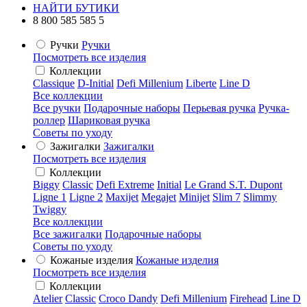
НАЙТИ БУТИКИ
8 800 585 585 5
Ручки
Ручки
Посмотреть все изделия
Коллекции
Classique
D-Initial
Defi Millenium
Liberte
Line D
Все коллекции
Все ручки
Подарочные наборы
Перьевая ручка
Ручка-
роллер
Шариковая ручка
Советы по уходу
Зажигалки
Зажигалки
Посмотреть все изделия
Коллекции
Biggy
Classic
Defi Extreme
Initial
Le Grand S.T. Dupont
Ligne 1
Ligne 2
Maxijet
Megajet
Minijet
Slim 7
Slimmy
Twiggy
Все коллекции
Все зажигалки
Подарочные наборы
Советы по уходу
Кожаные изделия
Кожаные изделия
Посмотреть все изделия
Коллекции
Atelier
Classic
Croco Dandy
Defi Millenium
Firehead
Line D