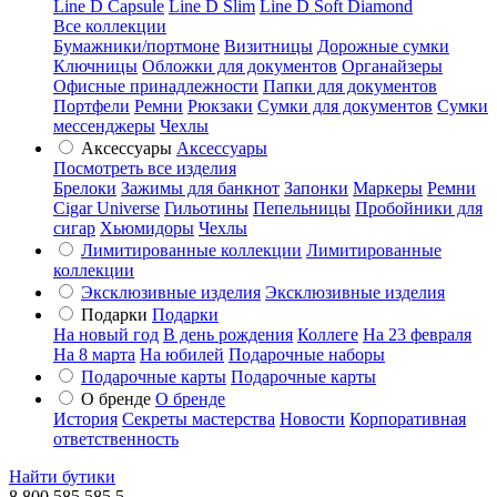
Line D Capsule
Line D Slim
Line D Soft Diamond
Все коллекции
Бумажники/портмоне
Визитницы
Дорожные сумки
Ключницы
Обложки для документов
Органайзеры
Офисные принадлежности
Папки для документов
Портфели
Ремни
Рюкзаки
Сумки для документов
Сумки
мессенджеры
Чехлы
Аксессуары
Аксессуары
Посмотреть все изделия
Брелоки
Зажимы для банкнот
Запонки
Маркеры
Ремни
Cigar Universe
Гильотины
Пепельницы
Пробойники для
сигар
Хьюмидоры
Чехлы
Лимитированные коллекции
Лимитированные
коллекции
Эксклюзивные изделия
Эксклюзивные изделия
Подарки
Подарки
На новый год
В день рождения
Коллеге
На 23 февраля
На 8 марта
На юбилей
Подарочные наборы
Подарочные карты
Подарочные карты
О бренде
О бренде
История
Секреты мастерства
Новости
Корпоративная
ответственность
Найти бутики
8 800 585 585 5