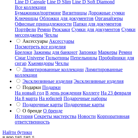
Line D Capsule
Line D Slim
Line D Soft Diamond
Все коллекции
Бумажники/портмоне
Визитницы
Дорожные сумки
Ключницы
Обложки для документов
Органайзеры
Офисные принадлежности
Папки для документов
Портфели
Ремни
Рюкзаки
Сумки для документов
Сумки
мессенджеры
Чехлы
Аксессуары
Аксессуары
Посмотреть все изделия
Брелоки
Зажимы для банкнот
Запонки
Маркеры
Ремни
Cigar Universe
Гильотины
Пепельницы
Пробойники для
сигар
Хьюмидоры
Чехлы
Лимитированные коллекции
Лимитированные
коллекции
Эксклюзивные изделия
Эксклюзивные изделия
Подарки
Подарки
На новый год
В день рождения
Коллеге
На 23 февраля
На 8 марта
На юбилей
Подарочные наборы
Подарочные карты
Подарочные карты
О бренде
О бренде
История
Секреты мастерства
Новости
Корпоративная
ответственность
Найти бутики
8 800 585 585 5