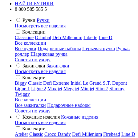
НАЙТИ БУТИКИ
8 800 585 585 5
Ручки
Ручки
Посмотреть все изделия
Коллекции
Classique
D-Initial
Defi Millenium
Liberte
Line D
Все коллекции
Все ручки
Подарочные наборы
Перьевая ручка
Ручка-
роллер
Шариковая ручка
Советы по уходу
Зажигалки
Зажигалки
Посмотреть все изделия
Коллекции
Biggy
Classic
Defi Extreme
Initial
Le Grand S.T. Dupont
Ligne 1
Ligne 2
Maxijet
Megajet
Minijet
Slim 7
Slimmy
Twiggy
Все коллекции
Все зажигалки
Подарочные наборы
Советы по уходу
Кожаные изделия
Кожаные изделия
Посмотреть все изделия
Коллекции
Atelier
Classic
Croco Dandy
Defi Millenium
Firehead
Line D