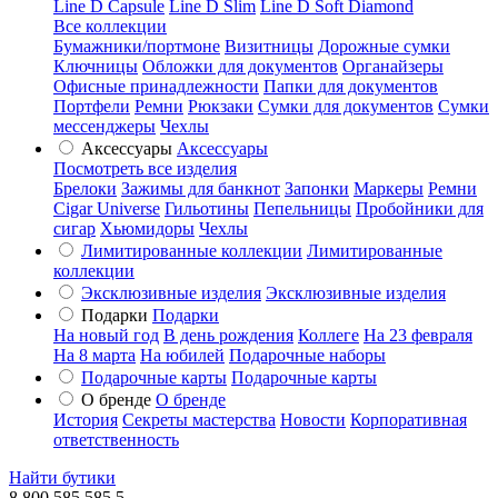
Line D Capsule
Line D Slim
Line D Soft Diamond
Все коллекции
Бумажники/портмоне
Визитницы
Дорожные сумки
Ключницы
Обложки для документов
Органайзеры
Офисные принадлежности
Папки для документов
Портфели
Ремни
Рюкзаки
Сумки для документов
Сумки
мессенджеры
Чехлы
Аксессуары
Аксессуары
Посмотреть все изделия
Брелоки
Зажимы для банкнот
Запонки
Маркеры
Ремни
Cigar Universe
Гильотины
Пепельницы
Пробойники для
сигар
Хьюмидоры
Чехлы
Лимитированные коллекции
Лимитированные
коллекции
Эксклюзивные изделия
Эксклюзивные изделия
Подарки
Подарки
На новый год
В день рождения
Коллеге
На 23 февраля
На 8 марта
На юбилей
Подарочные наборы
Подарочные карты
Подарочные карты
О бренде
О бренде
История
Секреты мастерства
Новости
Корпоративная
ответственность
Найти бутики
8 800 585 585 5