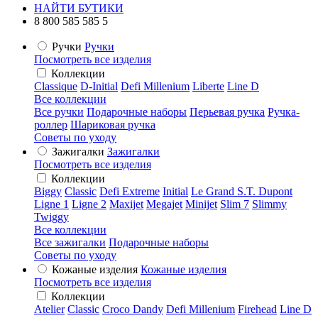
НАЙТИ БУТИКИ
8 800 585 585 5
Ручки
Ручки
Посмотреть все изделия
Коллекции
Classique
D-Initial
Defi Millenium
Liberte
Line D
Все коллекции
Все ручки
Подарочные наборы
Перьевая ручка
Ручка-
роллер
Шариковая ручка
Советы по уходу
Зажигалки
Зажигалки
Посмотреть все изделия
Коллекции
Biggy
Classic
Defi Extreme
Initial
Le Grand S.T. Dupont
Ligne 1
Ligne 2
Maxijet
Megajet
Minijet
Slim 7
Slimmy
Twiggy
Все коллекции
Все зажигалки
Подарочные наборы
Советы по уходу
Кожаные изделия
Кожаные изделия
Посмотреть все изделия
Коллекции
Atelier
Classic
Croco Dandy
Defi Millenium
Firehead
Line D