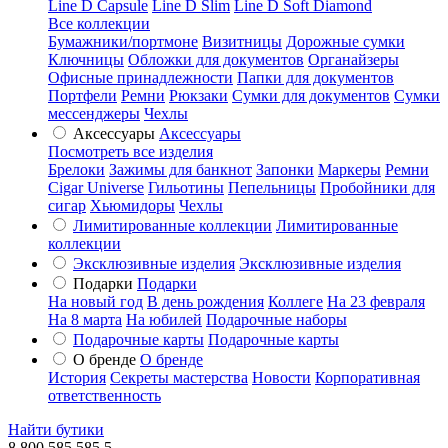
Line D Capsule
Line D Slim
Line D Soft Diamond
Все коллекции
Бумажники/портмоне
Визитницы
Дорожные сумки
Ключницы
Обложки для документов
Органайзеры
Офисные принадлежности
Папки для документов
Портфели
Ремни
Рюкзаки
Сумки для документов
Сумки
мессенджеры
Чехлы
Аксессуары
Аксессуары
Посмотреть все изделия
Брелоки
Зажимы для банкнот
Запонки
Маркеры
Ремни
Cigar Universe
Гильотины
Пепельницы
Пробойники для
сигар
Хьюмидоры
Чехлы
Лимитированные коллекции
Лимитированные
коллекции
Эксклюзивные изделия
Эксклюзивные изделия
Подарки
Подарки
На новый год
В день рождения
Коллеге
На 23 февраля
На 8 марта
На юбилей
Подарочные наборы
Подарочные карты
Подарочные карты
О бренде
О бренде
История
Секреты мастерства
Новости
Корпоративная
ответственность
Найти бутики
8 800 585 585 5