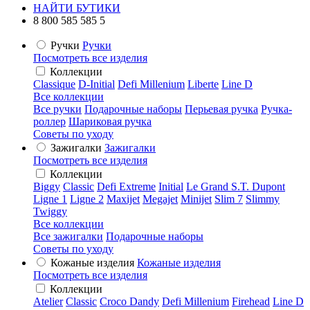
НАЙТИ БУТИКИ
8 800 585 585 5
Ручки
Ручки
Посмотреть все изделия
Коллекции
Classique
D-Initial
Defi Millenium
Liberte
Line D
Все коллекции
Все ручки
Подарочные наборы
Перьевая ручка
Ручка-
роллер
Шариковая ручка
Советы по уходу
Зажигалки
Зажигалки
Посмотреть все изделия
Коллекции
Biggy
Classic
Defi Extreme
Initial
Le Grand S.T. Dupont
Ligne 1
Ligne 2
Maxijet
Megajet
Minijet
Slim 7
Slimmy
Twiggy
Все коллекции
Все зажигалки
Подарочные наборы
Советы по уходу
Кожаные изделия
Кожаные изделия
Посмотреть все изделия
Коллекции
Atelier
Classic
Croco Dandy
Defi Millenium
Firehead
Line D