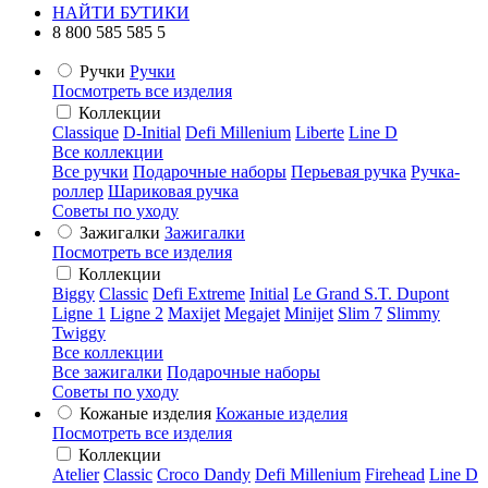
НАЙТИ БУТИКИ
8 800 585 585 5
Ручки
Ручки
Посмотреть все изделия
Коллекции
Classique
D-Initial
Defi Millenium
Liberte
Line D
Все коллекции
Все ручки
Подарочные наборы
Перьевая ручка
Ручка-
роллер
Шариковая ручка
Советы по уходу
Зажигалки
Зажигалки
Посмотреть все изделия
Коллекции
Biggy
Classic
Defi Extreme
Initial
Le Grand S.T. Dupont
Ligne 1
Ligne 2
Maxijet
Megajet
Minijet
Slim 7
Slimmy
Twiggy
Все коллекции
Все зажигалки
Подарочные наборы
Советы по уходу
Кожаные изделия
Кожаные изделия
Посмотреть все изделия
Коллекции
Atelier
Classic
Croco Dandy
Defi Millenium
Firehead
Line D