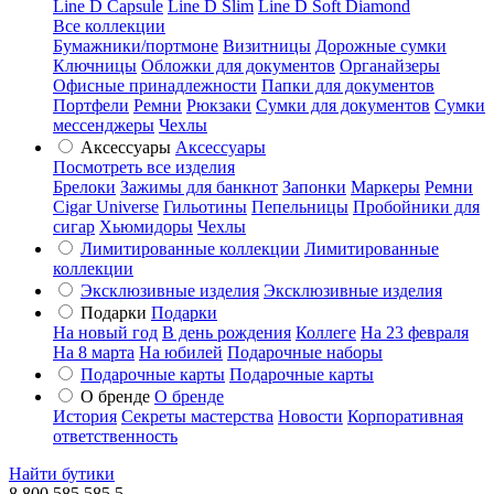
Line D Capsule
Line D Slim
Line D Soft Diamond
Все коллекции
Бумажники/портмоне
Визитницы
Дорожные сумки
Ключницы
Обложки для документов
Органайзеры
Офисные принадлежности
Папки для документов
Портфели
Ремни
Рюкзаки
Сумки для документов
Сумки
мессенджеры
Чехлы
Аксессуары
Аксессуары
Посмотреть все изделия
Брелоки
Зажимы для банкнот
Запонки
Маркеры
Ремни
Cigar Universe
Гильотины
Пепельницы
Пробойники для
сигар
Хьюмидоры
Чехлы
Лимитированные коллекции
Лимитированные
коллекции
Эксклюзивные изделия
Эксклюзивные изделия
Подарки
Подарки
На новый год
В день рождения
Коллеге
На 23 февраля
На 8 марта
На юбилей
Подарочные наборы
Подарочные карты
Подарочные карты
О бренде
О бренде
История
Секреты мастерства
Новости
Корпоративная
ответственность
Найти бутики
8 800 585 585 5