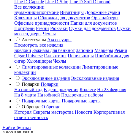
Line D Capsule
Line D Slim
Line D Soft Diamond
Все коллекции
Бумажники/портмоне
Визитницы
Дорожные сумки
Ключницы
Обложки для документов
Органайзеры
Офисные принадлежности
Папки для документов
Портфели
Ремни
Рюкзаки
Сумки для документов
Сумки
мессенджеры
Чехлы
Аксессуары
Аксессуары
Посмотреть все изделия
Брелоки
Зажимы для банкнот
Запонки
Маркеры
Ремни
Cigar Universe
Гильотины
Пепельницы
Пробойники для
сигар
Хьюмидоры
Чехлы
Лимитированные коллекции
Лимитированные
коллекции
Эксклюзивные изделия
Эксклюзивные изделия
Подарки
Подарки
На новый год
В день рождения
Коллеге
На 23 февраля
На 8 марта
На юбилей
Подарочные наборы
Подарочные карты
Подарочные карты
О бренде
О бренде
История
Секреты мастерства
Новости
Корпоративная
ответственность
Найти бутики
8 800 585 585 5