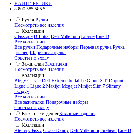
НАЙТИ БУТИКИ
8 800 585 585 5
Ручки
Ручки
Посмотреть все изделия
Коллекции
Classique
D-Initial
Defi Millenium
Liberte
Line D
Все коллекции
Все ручки
Подарочные наборы
Перьевая ручка
Ручка-
роллер
Шариковая ручка
Советы по уходу
Зажигалки
Зажигалки
Посмотреть все изделия
Коллекции
Biggy
Classic
Defi Extreme
Initial
Le Grand S.T. Dupont
Ligne 1
Ligne 2
Maxijet
Megajet
Minijet
Slim 7
Slimmy
Twiggy
Все коллекции
Все зажигалки
Подарочные наборы
Советы по уходу
Кожаные изделия
Кожаные изделия
Посмотреть все изделия
Коллекции
Atelier
Classic
Croco Dandy
Defi Millenium
Firehead
Line D