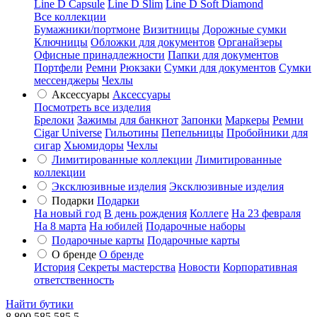
Line D Capsule
Line D Slim
Line D Soft Diamond
Все коллекции
Бумажники/портмоне
Визитницы
Дорожные сумки
Ключницы
Обложки для документов
Органайзеры
Офисные принадлежности
Папки для документов
Портфели
Ремни
Рюкзаки
Сумки для документов
Сумки
мессенджеры
Чехлы
Аксессуары
Аксессуары
Посмотреть все изделия
Брелоки
Зажимы для банкнот
Запонки
Маркеры
Ремни
Cigar Universe
Гильотины
Пепельницы
Пробойники для
сигар
Хьюмидоры
Чехлы
Лимитированные коллекции
Лимитированные
коллекции
Эксклюзивные изделия
Эксклюзивные изделия
Подарки
Подарки
На новый год
В день рождения
Коллеге
На 23 февраля
На 8 марта
На юбилей
Подарочные наборы
Подарочные карты
Подарочные карты
О бренде
О бренде
История
Секреты мастерства
Новости
Корпоративная
ответственность
Найти бутики
8 800 585 585 5