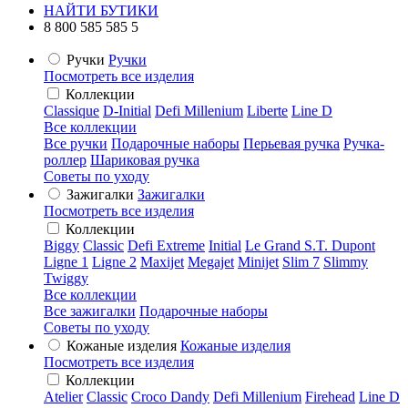
НАЙТИ БУТИКИ
8 800 585 585 5
Ручки
Ручки
Посмотреть все изделия
Коллекции
Classique
D-Initial
Defi Millenium
Liberte
Line D
Все коллекции
Все ручки
Подарочные наборы
Перьевая ручка
Ручка-
роллер
Шариковая ручка
Советы по уходу
Зажигалки
Зажигалки
Посмотреть все изделия
Коллекции
Biggy
Classic
Defi Extreme
Initial
Le Grand S.T. Dupont
Ligne 1
Ligne 2
Maxijet
Megajet
Minijet
Slim 7
Slimmy
Twiggy
Все коллекции
Все зажигалки
Подарочные наборы
Советы по уходу
Кожаные изделия
Кожаные изделия
Посмотреть все изделия
Коллекции
Atelier
Classic
Croco Dandy
Defi Millenium
Firehead
Line D