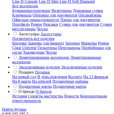
Line D Capsule
Line D Slim
Line D Soft Diamond
Все коллекции
Бумажники/портмоне
Визитницы
Дорожные сумки
Ключницы
Обложки для документов
Органайзеры
Офисные принадлежности
Папки для документов
Портфели
Ремни
Рюкзаки
Сумки для документов
Сумки
мессенджеры
Чехлы
Аксессуары
Аксессуары
Посмотреть все изделия
Брелоки
Зажимы для банкнот
Запонки
Маркеры
Ремни
Cigar Universe
Гильотины
Пепельницы
Пробойники для
сигар
Хьюмидоры
Чехлы
Лимитированные коллекции
Лимитированные
коллекции
Эксклюзивные изделия
Эксклюзивные изделия
Подарки
Подарки
На новый год
В день рождения
Коллеге
На 23 февраля
На 8 марта
На юбилей
Подарочные наборы
Подарочные карты
Подарочные карты
О бренде
О бренде
История
Секреты мастерства
Новости
Корпоративная
ответственность
Найти бутики
8 800 585 585 5