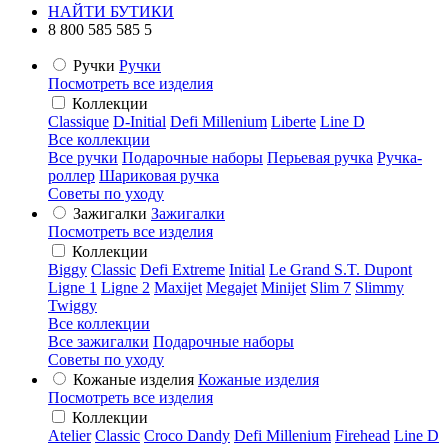
НАЙТИ БУТИКИ
8 800 585 585 5
Ручки
Ручки
Посмотреть все изделия
Коллекции
Classique
D-Initial
Defi Millenium
Liberte
Line D
Все коллекции
Все ручки
Подарочные наборы
Перьевая ручка
Ручка-
роллер
Шариковая ручка
Советы по уходу
Зажигалки
Зажигалки
Посмотреть все изделия
Коллекции
Biggy
Classic
Defi Extreme
Initial
Le Grand S.T. Dupont
Ligne 1
Ligne 2
Maxijet
Megajet
Minijet
Slim 7
Slimmy
Twiggy
Все коллекции
Все зажигалки
Подарочные наборы
Советы по уходу
Кожаные изделия
Кожаные изделия
Посмотреть все изделия
Коллекции
Atelier
Classic
Croco Dandy
Defi Millenium
Firehead
Line D