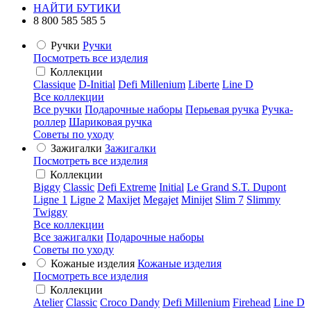
НАЙТИ БУТИКИ
8 800 585 585 5
Ручки
Ручки
Посмотреть все изделия
Коллекции
Classique
D-Initial
Defi Millenium
Liberte
Line D
Все коллекции
Все ручки
Подарочные наборы
Перьевая ручка
Ручка-
роллер
Шариковая ручка
Советы по уходу
Зажигалки
Зажигалки
Посмотреть все изделия
Коллекции
Biggy
Classic
Defi Extreme
Initial
Le Grand S.T. Dupont
Ligne 1
Ligne 2
Maxijet
Megajet
Minijet
Slim 7
Slimmy
Twiggy
Все коллекции
Все зажигалки
Подарочные наборы
Советы по уходу
Кожаные изделия
Кожаные изделия
Посмотреть все изделия
Коллекции
Atelier
Classic
Croco Dandy
Defi Millenium
Firehead
Line D