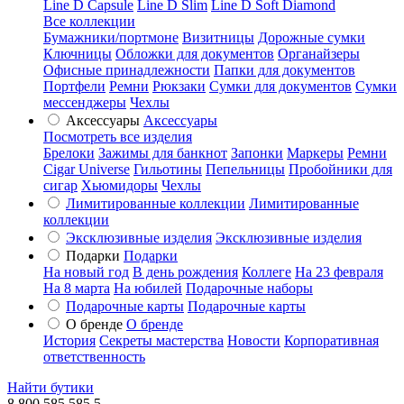
Line D Capsule
Line D Slim
Line D Soft Diamond
Все коллекции
Бумажники/портмоне
Визитницы
Дорожные сумки
Ключницы
Обложки для документов
Органайзеры
Офисные принадлежности
Папки для документов
Портфели
Ремни
Рюкзаки
Сумки для документов
Сумки
мессенджеры
Чехлы
Аксессуары
Аксессуары
Посмотреть все изделия
Брелоки
Зажимы для банкнот
Запонки
Маркеры
Ремни
Cigar Universe
Гильотины
Пепельницы
Пробойники для
сигар
Хьюмидоры
Чехлы
Лимитированные коллекции
Лимитированные
коллекции
Эксклюзивные изделия
Эксклюзивные изделия
Подарки
Подарки
На новый год
В день рождения
Коллеге
На 23 февраля
На 8 марта
На юбилей
Подарочные наборы
Подарочные карты
Подарочные карты
О бренде
О бренде
История
Секреты мастерства
Новости
Корпоративная
ответственность
Найти бутики
8 800 585 585 5