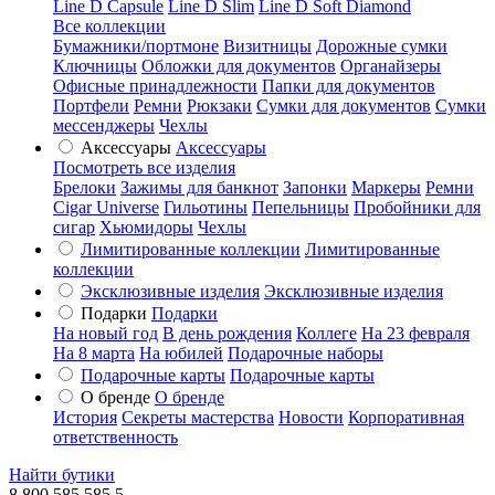
Line D Capsule
Line D Slim
Line D Soft Diamond
Все коллекции
Бумажники/портмоне
Визитницы
Дорожные сумки
Ключницы
Обложки для документов
Органайзеры
Офисные принадлежности
Папки для документов
Портфели
Ремни
Рюкзаки
Сумки для документов
Сумки
мессенджеры
Чехлы
Аксессуары
Аксессуары
Посмотреть все изделия
Брелоки
Зажимы для банкнот
Запонки
Маркеры
Ремни
Cigar Universe
Гильотины
Пепельницы
Пробойники для
сигар
Хьюмидоры
Чехлы
Лимитированные коллекции
Лимитированные
коллекции
Эксклюзивные изделия
Эксклюзивные изделия
Подарки
Подарки
На новый год
В день рождения
Коллеге
На 23 февраля
На 8 марта
На юбилей
Подарочные наборы
Подарочные карты
Подарочные карты
О бренде
О бренде
История
Секреты мастерства
Новости
Корпоративная
ответственность
Найти бутики
8 800 585 585 5