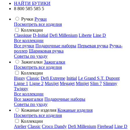
НАЙТИ БУТИКИ
8 800 585 585 5
Ручки
Ручки
Посмотреть все изделия
Коллекции
Classique
D-Initial
Defi Millenium
Liberte
Line D
Все коллекции
Все ручки
Подарочные наборы
Перьевая ручка
Ручка-
роллер
Шариковая ручка
Советы по уходу
Зажигалки
Зажигалки
Посмотреть все изделия
Коллекции
Biggy
Classic
Defi Extreme
Initial
Le Grand S.T. Dupont
Ligne 1
Ligne 2
Maxijet
Megajet
Minijet
Slim 7
Slimmy
Twiggy
Все коллекции
Все зажигалки
Подарочные наборы
Советы по уходу
Кожаные изделия
Кожаные изделия
Посмотреть все изделия
Коллекции
Atelier
Classic
Croco Dandy
Defi Millenium
Firehead
Line D