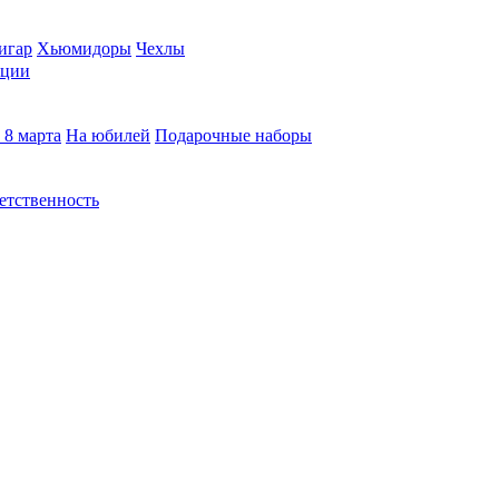
игар
Хьюмидоры
Чехлы
кции
 8 марта
На юбилей
Подарочные наборы
етственность