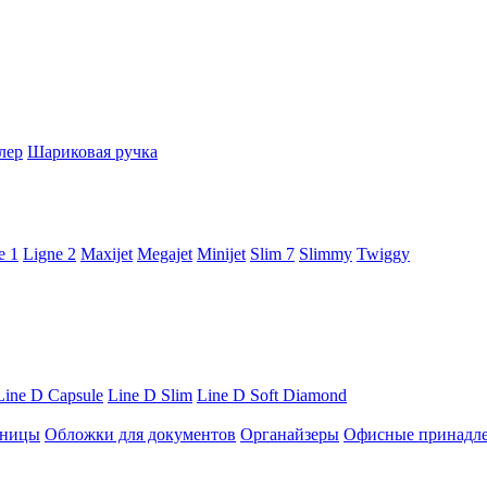
лер
Шариковая ручка
e 1
Ligne 2
Maxijet
Megajet
Minijet
Slim 7
Slimmy
Twiggy
Line D Capsule
Line D Slim
Line D Soft Diamond
ницы
Обложки для документов
Органайзеры
Офисные принадл