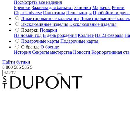
Посмотреть все изделия
Брелоки
Зажимы для банкнот
Запонки
Маркеры
Ремни
Cigar Universe
Гильотины
Пепельницы
Пробойники для с
Лимитированные коллекции
Лимитированные колле
Эксклюзивные изделия
Эксклюзивные изделия
Подарки
Подарки
На новый год
В день рождения
Коллеге
На 23 февраля
На
Подарочные карты
Подарочные карты
О бренде
О бренде
История
Секреты мастерства
Новости
Корпоративная отв
Найти бутики
8 800 585 585 5