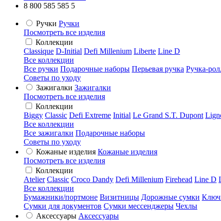
8 800 585 585 5
Ручки
Ручки
Посмотреть все изделия
Коллекции
Classique
D-Initial
Defi Millenium
Liberte
Line D
Все коллекции
Все ручки
Подарочные наборы
Перьевая ручка
Ручка-рол
Советы по уходу
Зажигалки
Зажигалки
Посмотреть все изделия
Коллекции
Biggy
Classic
Defi Extreme
Initial
Le Grand S.T. Dupont
Lign
Все коллекции
Все зажигалки
Подарочные наборы
Советы по уходу
Кожаные изделия
Кожаные изделия
Посмотреть все изделия
Коллекции
Atelier
Classic
Croco Dandy
Defi Millenium
Firehead
Line D
Все коллекции
Бумажники/портмоне
Визитницы
Дорожные сумки
Ключ
Сумки для документов
Сумки мессенджеры
Чехлы
Аксессуары
Аксессуары