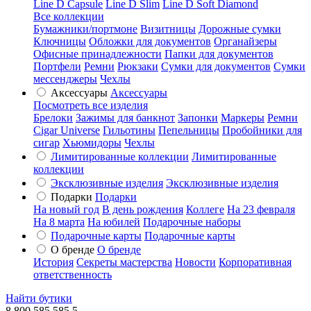
Line D Capsule
Line D Slim
Line D Soft Diamond
Все коллекции
Бумажники/портмоне
Визитницы
Дорожные сумки
Ключницы
Обложки для документов
Органайзеры
Офисные принадлежности
Папки для документов
Портфели
Ремни
Рюкзаки
Сумки для документов
Сумки
мессенджеры
Чехлы
Аксессуары
Аксессуары
Посмотреть все изделия
Брелоки
Зажимы для банкнот
Запонки
Маркеры
Ремни
Cigar Universe
Гильотины
Пепельницы
Пробойники для
сигар
Хьюмидоры
Чехлы
Лимитированные коллекции
Лимитированные
коллекции
Эксклюзивные изделия
Эксклюзивные изделия
Подарки
Подарки
На новый год
В день рождения
Коллеге
На 23 февраля
На 8 марта
На юбилей
Подарочные наборы
Подарочные карты
Подарочные карты
О бренде
О бренде
История
Секреты мастерства
Новости
Корпоративная
ответственность
Найти бутики
8 800 585 585 5