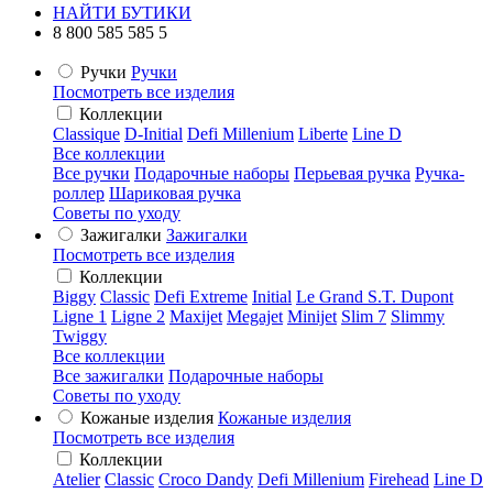
НАЙТИ БУТИКИ
8 800 585 585 5
Ручки
Ручки
Посмотреть все изделия
Коллекции
Classique
D-Initial
Defi Millenium
Liberte
Line D
Все коллекции
Все ручки
Подарочные наборы
Перьевая ручка
Ручка-
роллер
Шариковая ручка
Советы по уходу
Зажигалки
Зажигалки
Посмотреть все изделия
Коллекции
Biggy
Classic
Defi Extreme
Initial
Le Grand S.T. Dupont
Ligne 1
Ligne 2
Maxijet
Megajet
Minijet
Slim 7
Slimmy
Twiggy
Все коллекции
Все зажигалки
Подарочные наборы
Советы по уходу
Кожаные изделия
Кожаные изделия
Посмотреть все изделия
Коллекции
Atelier
Classic
Croco Dandy
Defi Millenium
Firehead
Line D