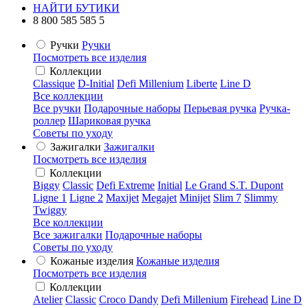
НАЙТИ БУТИКИ
8 800 585 585 5
Ручки
Ручки
Посмотреть все изделия
Коллекции
Classique
D-Initial
Defi Millenium
Liberte
Line D
Все коллекции
Все ручки
Подарочные наборы
Перьевая ручка
Ручка-
роллер
Шариковая ручка
Советы по уходу
Зажигалки
Зажигалки
Посмотреть все изделия
Коллекции
Biggy
Classic
Defi Extreme
Initial
Le Grand S.T. Dupont
Ligne 1
Ligne 2
Maxijet
Megajet
Minijet
Slim 7
Slimmy
Twiggy
Все коллекции
Все зажигалки
Подарочные наборы
Советы по уходу
Кожаные изделия
Кожаные изделия
Посмотреть все изделия
Коллекции
Atelier
Classic
Croco Dandy
Defi Millenium
Firehead
Line D