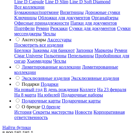
Line D Capsule
Line D Slim
Line D Soft Diamond
Все коллекции
Бумажники/портмоне
Визитницы
Дорожные сумки
Ключницы
Обложки для документов
Органайзеры
Офисные принадлежности
Папки для документов
Портфели
Ремни
Рюкзаки
Сумки для документов
Сумки
мессенджеры
Чехлы
Аксессуары
Аксессуары
Посмотреть все изделия
Брелоки
Зажимы для банкнот
Запонки
Маркеры
Ремни
Cigar Universe
Гильотины
Пепельницы
Пробойники для
сигар
Хьюмидоры
Чехлы
Лимитированные коллекции
Лимитированные
коллекции
Эксклюзивные изделия
Эксклюзивные изделия
Подарки
Подарки
На новый год
В день рождения
Коллеге
На 23 февраля
На 8 марта
На юбилей
Подарочные наборы
Подарочные карты
Подарочные карты
О бренде
О бренде
История
Секреты мастерства
Новости
Корпоративная
ответственность
Найти бутики
8 800 585 585 5