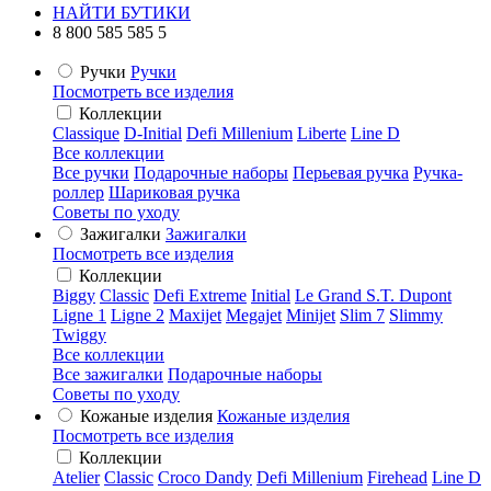
НАЙТИ БУТИКИ
8 800 585 585 5
Ручки
Ручки
Посмотреть все изделия
Коллекции
Classique
D-Initial
Defi Millenium
Liberte
Line D
Все коллекции
Все ручки
Подарочные наборы
Перьевая ручка
Ручка-
роллер
Шариковая ручка
Советы по уходу
Зажигалки
Зажигалки
Посмотреть все изделия
Коллекции
Biggy
Classic
Defi Extreme
Initial
Le Grand S.T. Dupont
Ligne 1
Ligne 2
Maxijet
Megajet
Minijet
Slim 7
Slimmy
Twiggy
Все коллекции
Все зажигалки
Подарочные наборы
Советы по уходу
Кожаные изделия
Кожаные изделия
Посмотреть все изделия
Коллекции
Atelier
Classic
Croco Dandy
Defi Millenium
Firehead
Line D