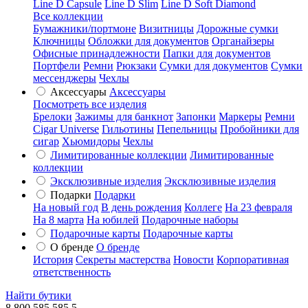
Line D Capsule
Line D Slim
Line D Soft Diamond
Все коллекции
Бумажники/портмоне
Визитницы
Дорожные сумки
Ключницы
Обложки для документов
Органайзеры
Офисные принадлежности
Папки для документов
Портфели
Ремни
Рюкзаки
Сумки для документов
Сумки
мессенджеры
Чехлы
Аксессуары
Аксессуары
Посмотреть все изделия
Брелоки
Зажимы для банкнот
Запонки
Маркеры
Ремни
Cigar Universe
Гильотины
Пепельницы
Пробойники для
сигар
Хьюмидоры
Чехлы
Лимитированные коллекции
Лимитированные
коллекции
Эксклюзивные изделия
Эксклюзивные изделия
Подарки
Подарки
На новый год
В день рождения
Коллеге
На 23 февраля
На 8 марта
На юбилей
Подарочные наборы
Подарочные карты
Подарочные карты
О бренде
О бренде
История
Секреты мастерства
Новости
Корпоративная
ответственность
Найти бутики
8 800 585 585 5