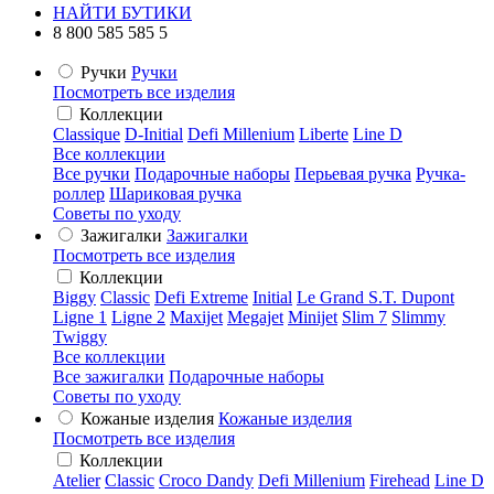
НАЙТИ БУТИКИ
8 800 585 585 5
Ручки
Ручки
Посмотреть все изделия
Коллекции
Classique
D-Initial
Defi Millenium
Liberte
Line D
Все коллекции
Все ручки
Подарочные наборы
Перьевая ручка
Ручка-
роллер
Шариковая ручка
Советы по уходу
Зажигалки
Зажигалки
Посмотреть все изделия
Коллекции
Biggy
Classic
Defi Extreme
Initial
Le Grand S.T. Dupont
Ligne 1
Ligne 2
Maxijet
Megajet
Minijet
Slim 7
Slimmy
Twiggy
Все коллекции
Все зажигалки
Подарочные наборы
Советы по уходу
Кожаные изделия
Кожаные изделия
Посмотреть все изделия
Коллекции
Atelier
Classic
Croco Dandy
Defi Millenium
Firehead
Line D