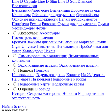
Line D Capsule
Line D Slim
Line D Soft Diamond
Все коллекции
Бумажники/портмоне
Визитницы
Дорожные сумки
Ключницы
Обложки для документов
Органайзеры
Офисные принадлежности
Папки для документов
Портфели
Ремни
Рюкзаки
Сумки для документов
Сумки
мессенджеры
Чехлы
Аксессуары
Аксессуары
Посмотреть все изделия
Брелоки
Зажимы для банкнот
Запонки
Маркеры
Ремни
Cigar Universe
Гильотины
Пепельницы
Пробойники для
сигар
Хьюмидоры
Чехлы
Лимитированные коллекции
Лимитированные
коллекции
Эксклюзивные изделия
Эксклюзивные изделия
Подарки
Подарки
На новый год
В день рождения
Коллеге
На 23 февраля
На 8 марта
На юбилей
Подарочные наборы
Подарочные карты
Подарочные карты
О бренде
О бренде
История
Секреты мастерства
Новости
Корпоративная
ответственность
Найти бутики
8 800 585 585 5